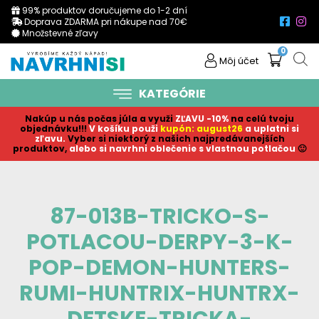
99% produktov doručujeme do 1-2 dní
Doprava ZDARMA pri nákupe nad 70€
Množstevné zľavy
0
Môj účet
KATEGÓRIE
Nakúp u nás počas júla a využi
ZĽAVU -10%
na celú tvoju
objednávku!!!
V košíku p
ouži
kupón: august26
a uplatni si
zľavu.
Vyber si niektorý z našich najpredávanejších
produktov,
alebo si navrhni oblečenie s vlastnou potlačou
🙂
87-013B-TRICKO-S-
POTLACOU-DERPY-3-K-
POP-DEMON-HUNTERS-
RUMI-HUNTRIX-HUNTRX-
DETSKE-TRICKA-