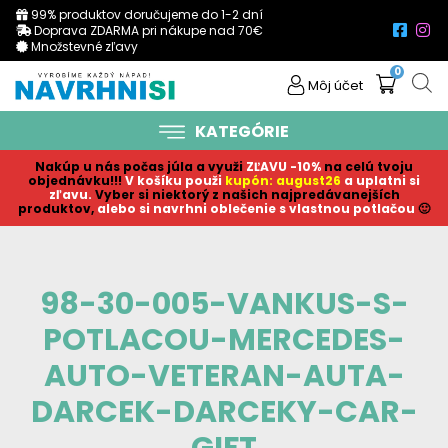
99% produktov doručujeme do 1-2 dní
Doprava ZDARMA pri nákupe nad 70€
Množstevné zľavy
0
Môj účet
KATEGÓRIE
Nakúp u nás počas júla a využi
ZĽAVU -10%
na celú tvoju
objednávku!!!
V košíku p
ouži
kupón: august26
a uplatni si
zľavu.
Vyber si niektorý z našich najpredávanejších
produktov,
alebo si navrhni oblečenie s vlastnou potlačou
🙂
98-30-005-VANKUS-S-
POTLACOU-MERCEDES-
AUTO-VETERAN-AUTA-
DARCEK-DARCEKY-CAR-
GIFT