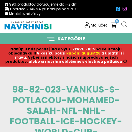
99% produktov doručujeme do 1-2 dní
Doprava ZDARMA pri nákupe nad 70€
Množstevné zľavy
0
Môj účet
KATEGÓRIE
Nakúp u nás počas júla a využi
ZĽAVU -10%
na celú tvoju
objednávku!!!
V košíku p
ouži
kupón: august26
a uplatni si
zľavu.
Vyber si niektorý z našich najpredávanejších
produktov,
alebo si navrhni oblečenie s vlastnou potlačou
🙂
98-82-023-VANKUS-S-
POTLACOU-MOHAMED-
SALAH-NFL-NHL-
FOOTBALL-ICE-HOCKEY-
WORLD-CUP-