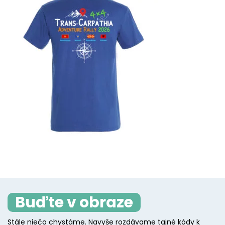
Buďte v obraze
Stále niečo chystáme. Navyše rozdávame tajné kódy k