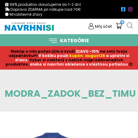
99% produktov doručujeme do 1-2 dní
Doprava ZDARMA pri nákupe nad 70€
Množstevné zľavy
0
Môj účet
KATEGÓRIE
Nakúp u nás počas júla a využi
ZĽAVU -10%
na celú tvoju
objednávku!!!
V košíku p
ouži
kupón: august26
a uplatni si
zľavu.
Vyber si niektorý z našich najpredávanejších
produktov,
alebo si navrhni oblečenie s vlastnou potlačou
🙂
MODRA_ZADOK_BEZ_TIMU