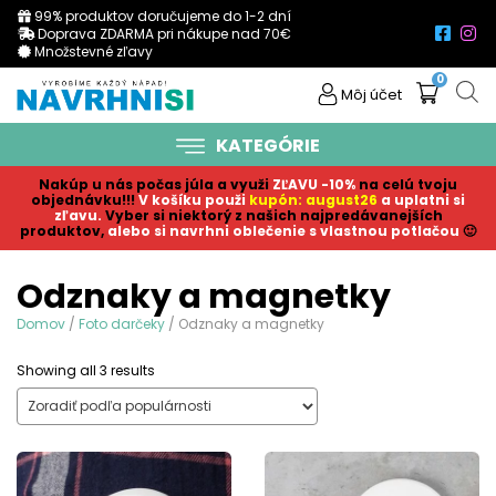
99% produktov doručujeme do 1-2 dní
Doprava ZDARMA pri nákupe nad 70€
Množstevné zľavy
0
Môj účet
KATEGÓRIE
Nakúp u nás počas júla a využi
ZĽAVU -10%
na celú tvoju
objednávku!!!
V košíku p
ouži
kupón: august26
a uplatni si
zľavu.
Vyber si niektorý z našich najpredávanejších
produktov,
alebo si navrhni oblečenie s vlastnou potlačou
🙂
Odznaky a magnetky
Domov
/
Foto darčeky
/ Odznaky a magnetky
Sorted
Showing all 3 results
by
popularity