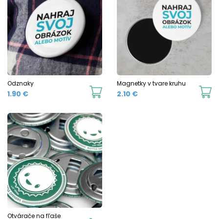
Odznaky
Magnetky v tvare kruhu
1.90
€
2.10
€
Otvárače na fľaše