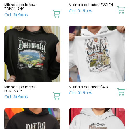
chosen
c
Mikina s potlačou
Mikina s potlačou ZVOLEN
TOPOĽČANY
Th
Od:
31.90
€
on
o
This
Od:
31.90
€
p
the
t
product
h
product
p
has
mu
page
p
multiple
va
variants.
T
The
o
options
m
may
b
be
c
chosen
Mikina s potlačou
Mikina s potlačou ŠAĽA
o
DONOVALY
Th
Od:
31.90
€
on
This
Od:
31.90
€
t
p
the
product
p
h
product
has
p
mu
page
multiple
va
variants.