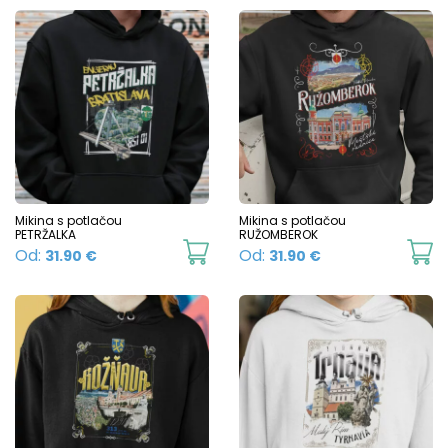
Mikina s potlačou
Mikina s potlačou
PETRŽALKA
RUŽOMBEROK
This
Th
Od:
Od:
31.90
€
31.90
€
product
p
has
h
multiple
mu
variants.
va
The
T
options
o
may
m