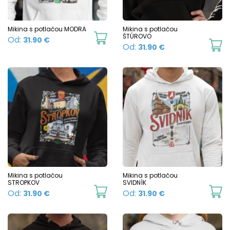
be
b
chosen
c
Mikina s potlačou MODRA
Mikina s potlačou
This
ŠTÚROVO
Od:
31.90
€
on
o
Th
Od:
31.90
€
product
the
t
p
has
product
p
h
multiple
page
p
mu
variants.
va
The
T
options
o
may
m
be
b
chosen
c
Mikina s potlačou
Mikina s potlačou
on
STROPKOV
SVIDNÍK
o
This
Th
Od:
Od:
31.90
€
31.90
€
the
t
product
p
product
p
has
h
page