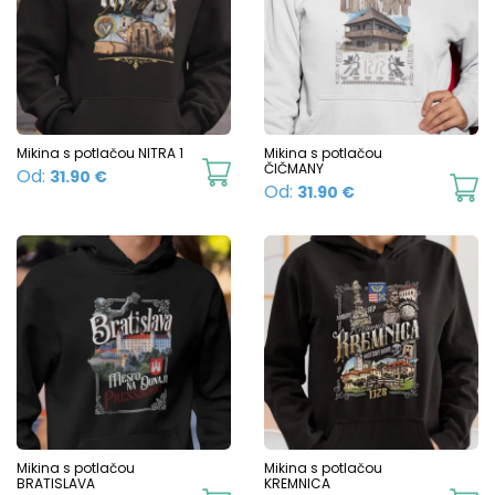
T
The
o
options
m
may
b
be
c
chosen
Mikina s potlačou NITRA 1
Mikina s potlačou
o
This
ČIČMANY
Od:
31.90
€
on
Th
Od:
31.90
€
t
product
the
p
p
has
product
h
p
multiple
page
mu
variants.
va
The
T
options
o
may
m
be
b
chosen
c
Mikina s potlačou
Mikina s potlačou
on
BRATISLAVA
KREMNICA