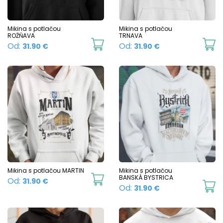
be
b
chosen
c
Mikina s potlačou
Mikina s potlačou
ROŽŇAVA
TRNAVA
on
o
This
Th
Od:
Od:
31.90
€
31.90
€
the
t
product
p
product
p
has
h
page
p
multiple
mu
variants.
va
The
T
options
o
may
m
be
b
chosen
c
Mikina s potlačou MARTIN
Mikina s potlačou
This
BANSKÁ BYSTRICA
Od:
31.90
€
on
o
Th
Od:
31.90
€
product
the
t
p
has
product
p
h
multiple