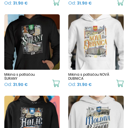
o
This
Th
Od:
Od:
31.90
€
31.90
€
the
t
product
p
product
p
has
h
page
p
multiple
mu
variants.
va
The
T
options
o
may
m
be
b
chosen
c
Mikina s potlačou
Mikina s potlačou NOVÁ
ŠURANY
DUBNICA
on
o
This
Th
Od:
Od:
31.90
€
31.90
€
the
t
product
p
product
p
has
h
page
p
multiple
mu
variants.
va
The
T