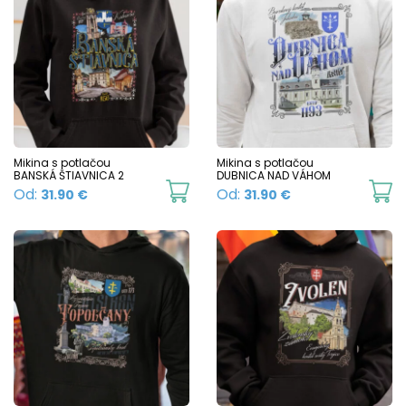
page
p
mu
variants.
va
The
T
options
o
may
m
be
b
chosen
c
Mikina s potlačou
Mikina s potlačou
on
BANSKÁ ŠTIAVNICA 2
DUBNICA NAD VÁHOM
o
This
Th
Od:
Od:
31.90
€
31.90
€
the
t
product
p
product
p
has
h
page
p
multiple
mu
variants.
va
The
T
options
o
may
m
be
b