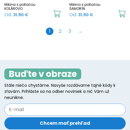
chosen
c
Mikina s potlačou
Mikina s potlačou
KOLÁROVO
ŠAMORÍN
on
o
This
Th
Od:
Od:
31.90
€
31.90
€
the
t
product
p
product
p
has
h
1
2
3
→
page
p
multiple
mu
variants.
va
The
T
options
o
may
m
Buďte v obraze
be
b
Stále niečo chystáme. Navyše rozdávame tajné kódy k
chosen
c
zľavám. Prihláste sa na odber noviniek a nič Vám už
on
o
neunikne.
the
t
product
p
page
p