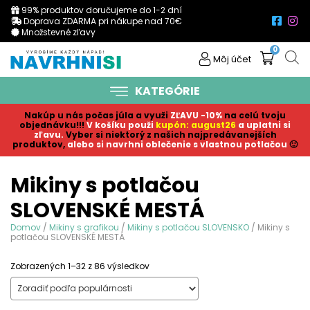
99% produktov doručujeme do 1-2 dní
Doprava ZDARMA pri nákupe nad 70€
Množstevné zľavy
0
Môj účet
KATEGÓRIE
Nakúp u nás počas júla a využi
ZĽAVU -10%
na celú tvoju
objednávku!!!
V košíku p
ouži
kupón: august26
a uplatni si
zľavu.
Vyber si niektorý z našich najpredávanejších
produktov,
alebo si navrhni oblečenie s vlastnou potlačou
🙂
Mikiny s potlačou
SLOVENSKÉ MESTÁ
Domov
/
Mikiny s grafikou
/
Mikiny s potlačou SLOVENSKO
/ Mikiny s
potlačou SLOVENSKÉ MESTÁ
Sorted
Zobrazených 1–32 z 86 výsledkov
by
popularity