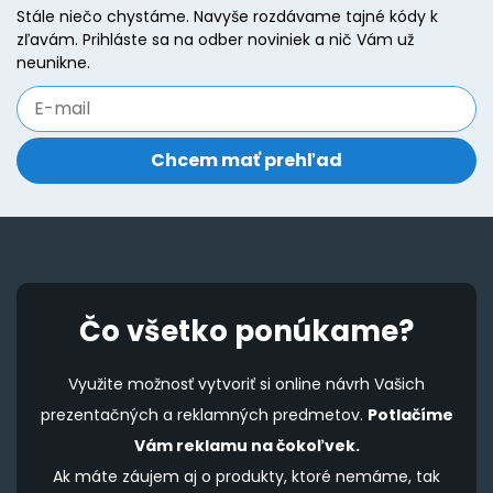
Stále niečo chystáme. Navyše rozdávame tajné kódy k
be
b
zľavám. Prihláste sa na odber noviniek a nič Vám už
chosen
c
neunikne.
on
o
the
t
product
p
page
p
Čo všetko ponúkame?
Využite možnosť vytvoriť si online návrh Vašich
prezentačných a reklamných predmetov.
Potlačíme
Vám reklamu na čokoľvek.
Ak máte záujem aj o produkty, ktoré nemáme, tak