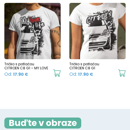
Tričko s potlačou
Tričko s potlačou
CITROEN C8 G1 – MY LOVE
CITROEN C8 G1
This
Th
Od:
Od:
17.90
€
17.90
€
product
p
has
h
multiple
mu
variants.
va
The
T
Buďte v obraze
options
o
may
m