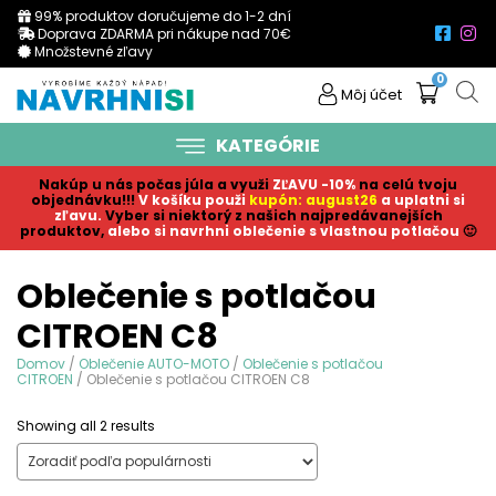
99% produktov doručujeme do 1-2 dní
Doprava ZDARMA pri nákupe nad 70€
Množstevné zľavy
0
Môj účet
KATEGÓRIE
Nakúp u nás počas júla a využi
ZĽAVU -10%
na celú tvoju
objednávku!!!
V košíku p
ouži
kupón: august26
a uplatni si
zľavu.
Vyber si niektorý z našich najpredávanejších
produktov,
alebo si navrhni oblečenie s vlastnou potlačou
🙂
Oblečenie s potlačou
CITROEN C8
Domov
/
Oblečenie AUTO-MOTO
/
Oblečenie s potlačou
CITROEN
/ Oblečenie s potlačou CITROEN C8
Sorted
Showing all 2 results
by
popularity