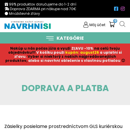
99% produktov doručujeme do 1-2 dní
Doprava ZDARMA pri nákupe nad 70€
Množstevné zľavy
0
Môj účet
KATEGÓRIE
Nakúp u nás počas júla a využi
ZĽAVU -10%
na celú tvoju
objednávku!!!
V košíku p
ouži
kupón: august26
a uplatni si
zľavu.
Vyber si niektorý z našich najpredávanejších
produktov,
alebo si navrhni oblečenie s vlastnou potlačou
🙂
DOPRAVA A PLATBA
Zásielky posielame prostredníctvom GLS kuriérskou