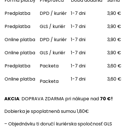
Forma platby
Prepravca
Doba dodania
Suma
Predplatba
DPD / kuriér
1-7 dni
3,90 €
Predplatba
GLS / kuriér
1-7 dni
3,90 €
Online platba
DPD / kuriér
1-7 dni
3,90 €
Online platba
GLS / kuriér
1-7 dni
3,90 €
Predplatba
Packeta
1-7 dni
3,60 €
Online platba
1-7 dni
3,60 €
Packeta
AKCIA
: DOPRAVA ZDARMA pri nákupe nad
70 €!
Dobierka je spoplatnená sumou 1,80€
– Objednávku ti doručí kuriérska spoločnosť GLS