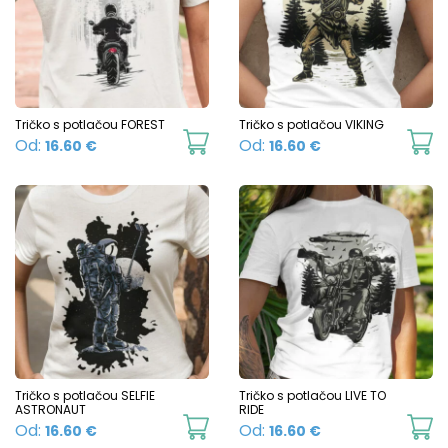
The
T
options
o
may
m
be
b
chosen
c
Tričko s potlačou FOREST
Tričko s potlačou VIKING
This
Th
Od:
Od:
16.60
€
16.60
€
on
o
product
p
the
t
has
h
product
p
multiple
mu
page
p
variants.
va
The
T
options
o
may
m
be
b
chosen
c
Tričko s potlačou SELFIE
Tričko s potlačou LIVE TO
ASTRONAUT
RIDE
on
o
This
Th
Od:
Od:
16.60
€
16.60
€