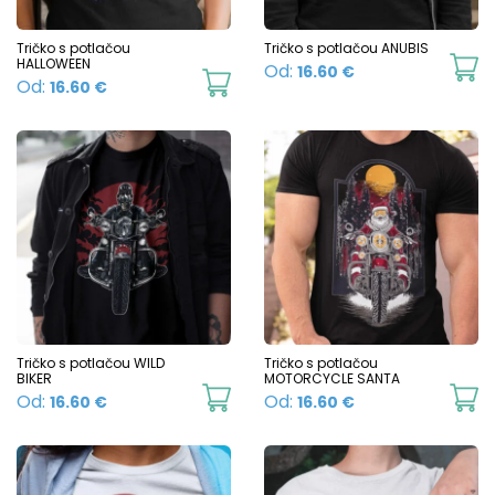
be
b
chosen
c
Tričko s potlačou
Tričko s potlačou ANUBIS
HALLOWEEN
Th
Od:
16.60
€
on
o
This
Od:
16.60
€
p
the
t
product
h
product
p
has
mu
page
p
multiple
va
variants.
T
The
o
options
m
may
b
be
c
chosen
Tričko s potlačou WILD
Tričko s potlačou
o
BIKER
MOTORCYCLE SANTA
on
This
Th
Od:
Od:
16.60
€
16.60
€
t
the
product
p
p
product
has
h
p
page
multiple
mu