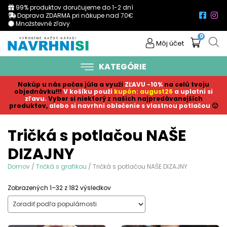
99% produktov doručujeme do 1-2 dní
Doprava ZDARMA pri nákupe nad 70€
Množstevné zľavy
0
Môj účet
KATEGÓRIE
Nakúp u nás počas júla a využi
ZĽAVU -10%
na celú tvoju
objednávku!!!
V košíku p
ouži
kupón: august26
a uplatni si
zľavu.
Vyber si niektorý z našich najpredávanejších
produktov,
alebo si navrhni oblečenie s vlastnou potlačou
🙂
Tričká s potlačou NAŠE
DIZAJNY
Domov
/
Tričká s grafikou
/ Tričká s potlačou NAŠE DIZAJNY
Sorted
Zobrazených 1–32 z 182 výsledkov
by
popularity