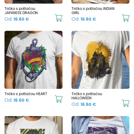
chosen
c
Tričko s potlačou
Tričko s potlačou INDIAN
on
JAPANESE DRAGON
GIRL
o
This
Th
Od:
Od:
16.60
€
16.60
€
the
t
product
p
product
p
has
h
page
p
multiple
mu
variants.
va
The
T
options
o
may
m
be
b
chosen
c
Tričko s potlačou HEART
Tričko s potlačou
This
HALLOWEEN
Od:
16.60
€
on
o
Th
Od:
16.60
€
product
the
t
p
has
product
p
h
multiple
page
p
mu
variants.