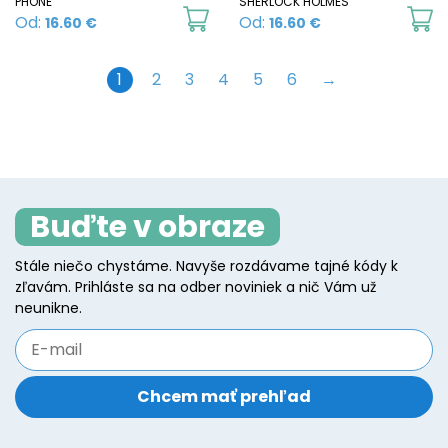
PHONE
SHERLOCK HOLMES
o
This
Th
Od:
Od:
16.60
€
16.60
€
the
t
product
p
product
p
has
h
1
2
3
4
5
6
→
page
p
multiple
mu
variants.
va
The
T
options
o
may
m
Buďte v obraze
be
b
Stále niečo chystáme. Navyše rozdávame tajné kódy k
chosen
c
zľavám. Prihláste sa na odber noviniek a nič Vám už
on
o
neunikne.
the
t
product
p
page
p