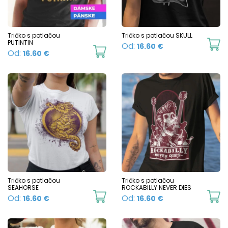
may
m
be
b
chosen
c
Tričko s potlačou
Tričko s potlačou SKULL
PUTINTIN
Th
Od:
16.60
€
on
o
This
Od:
16.60
€
p
the
t
product
h
product
p
has
mu
page
p
multiple
va
variants.
T
The
o
options
m
may
b
be
c
chosen
Tričko s potlačou
Tričko s potlačou
o
SEAHORSE
ROCKABILLY NEVER DIES
on
This
Th
Od:
Od:
16.60
€
16.60
€
t
the
product
p
p
product
has
h