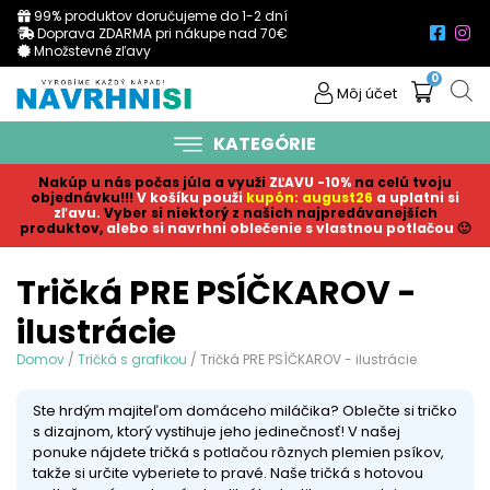
99% produktov doručujeme do 1-2 dní
Doprava ZDARMA pri nákupe nad 70€
Množstevné zľavy
0
Môj účet
KATEGÓRIE
Nakúp u nás počas júla a využi
ZĽAVU -10%
na celú tvoju
objednávku!!!
V košíku p
ouži
kupón: august26
a uplatni si
zľavu.
Vyber si niektorý z našich najpredávanejších
produktov,
alebo si navrhni oblečenie s vlastnou potlačou
🙂
Tričká PRE PSÍČKAROV -
ilustrácie
Domov
/
Tričká s grafikou
/ Tričká PRE PSÍČKAROV - ilustrácie
Ste hrdým majiteľom domáceho miláčika? Oblečte si tričko
s dizajnom, ktorý vystihuje jeho jedinečnosť! V našej
ponuke nájdete tričká s potlačou rôznych plemien psíkov,
takže si určite vyberiete to pravé. Naše tričká s hotovou