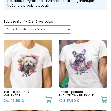
potlačou sú vyrobené z kvalitného textilu a garantujeme
trvácnu a precíznu potlač.
Sorted
Zobrazených 1–32 z 119 výsledkov
by
popularity
Tričko s potlačou
Tričko s potlačou
MALTEZÁK 1
FRANCÚZSKY BULDOČEK 1
This
Th
Od:
Od:
17.90
€
17.90
€
product
p