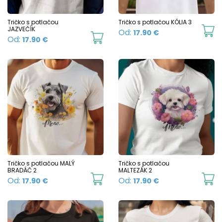
b
be
c
chosen
Tričko s potlačou
Tričko s potlačou KÓLIA 3
o
JAZVEČÍK
Th
Od:
17.90
€
on
This
Od:
17.90
€
t
p
the
product
p
h
product
has
p
mu
page
multiple
va
variants.
T
The
o
options
m
may
b
be
c
chosen
Tričko s potlačou MALÝ
Tričko s potlačou
o
BRADÁČ 2
MALTEZÁK 2
on
This
Th
Od:
Od:
17.90
€
17.90
€
t
the
product
p
p
product
has
h
p
page
multiple
mu