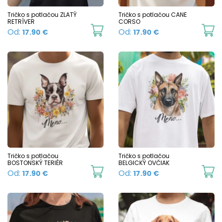
c
chosen
Tričko s potlačou ZLATÝ
Tričko s potlačou CANE
o
RETRÍVER
CORSO
on
This
Th
Od:
Od:
17.90
€
17.90
€
t
the
product
p
p
product
has
h
p
page
multiple
mu
variants.
va
The
T
options
o
may
m
be
b
chosen
c
Tričko s potlačou
Tričko s potlačou
BOSTONSKÝ TERIÉR
BELGICKÝ OVČIAK
on
o
This
Th
Od:
Od:
17.90
€
17.90
€
the
t
product
p
product
p
has
h
page
p
multiple
mu