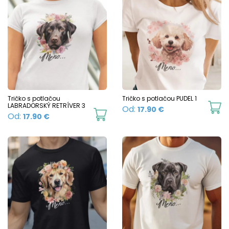
page
p
multiple
mu
variants.
va
The
T
options
o
may
m
be
b
chosen
c
Tričko s potlačou
Tričko s potlačou PUDEL 1
LABRADORSKÝ RETRÍVER 3
Th
Od:
17.90
€
on
o
This
Od:
17.90
€
p
the
t
product
h
product
p
has
mu
page
p
multiple
va
variants.
T
The
o
options
m
may
b
be