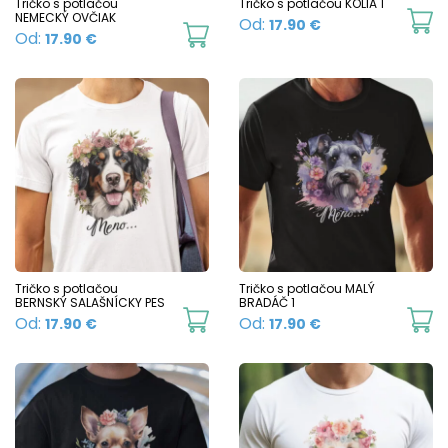
chosen
c
Tričko s potlačou
Tričko s potlačou KÓLIA 1
NEMECKÝ OVČIAK
Th
Od:
17.90
€
on
o
This
Od:
17.90
€
p
the
t
product
h
product
p
has
mu
page
p
multiple
va
variants.
T
The
o
options
m
may
b
be
c
chosen
Tričko s potlačou
Tričko s potlačou MALÝ
o
BERNSKÝ SALAŠNÍCKY PES
BRADÁČ 1
on
This
Th
Od:
Od:
17.90
€
17.90
€
t
the
product
p
p
product
has
h
p
page
multiple
mu
variants.
va