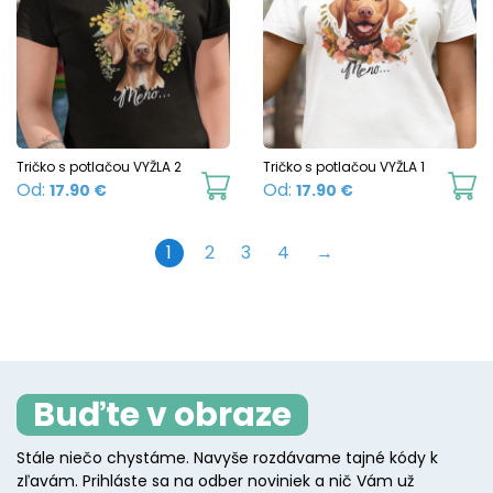
variants.
va
The
T
options
o
may
m
be
b
chosen
c
Tričko s potlačou VYŽLA 2
Tričko s potlačou VYŽLA 1
This
Th
Od:
Od:
17.90
€
17.90
€
on
o
product
p
the
t
has
h
1
2
3
4
→
product
p
multiple
mu
page
p
variants.
va
The
T
options
o
may
m
Buďte v obraze
be
b
Stále niečo chystáme. Navyše rozdávame tajné kódy k
chosen
c
zľavám. Prihláste sa na odber noviniek a nič Vám už