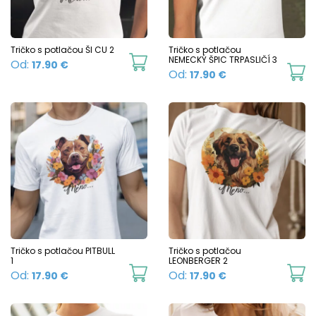
may
b
be
c
chosen
Tričko s potlačou ŠI CU 2
Tričko s potlačou
o
This
NEMECKÝ ŠPIC TRPASLIČÍ 3
Od:
17.90
€
on
Th
Od:
17.90
€
t
product
the
p
p
has
product
h
p
multiple
page
mu
variants.
va
The
T
options
o
may
m
be
b
chosen
c
Tričko s potlačou PITBULL
Tričko s potlačou
on
1
LEONBERGER 2
o
This
Th
Od:
Od:
17.90
€
17.90
€
the
t
product
p
product
p
has
h