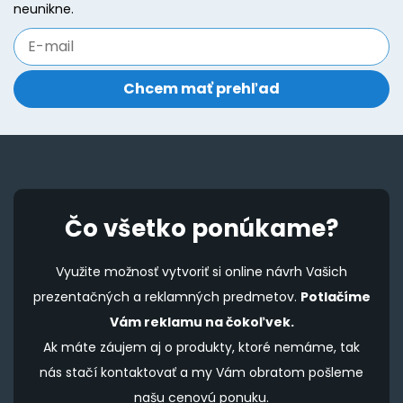
on
o
neunikne.
the
t
product
p
page
p
Čo všetko ponúkame?
Využite možnosť vytvoriť si online návrh Vašich
prezentačných a reklamných predmetov.
Potlačíme
Vám reklamu na čokoľvek.
Ak máte záujem aj o produkty, ktoré nemáme, tak
nás stačí kontaktovať a my Vám obratom pošleme
našu cenovú ponuku.