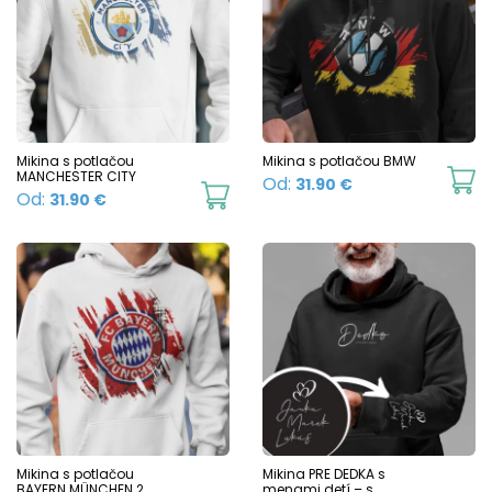
variants.
va
The
T
options
o
may
m
be
b
chosen
c
Mikina s potlačou
Mikina s potlačou BMW
MANCHESTER CITY
Th
Od:
31.90
€
on
o
This
Od:
31.90
€
p
the
t
product
h
product
p
has
mu
page
p
multiple
va
variants.
T
The
o
options
m
may
b
be
c
chosen
Mikina s potlačou
Mikina PRE DEDKA s
o
BAYERN MÜNCHEN 2
menami detí – s