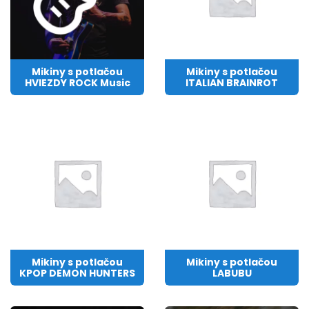
Mikiny s potlačou
Mikiny s potlačou
HVIEZDY ROCK Music
ITALIAN BRAINROT
Mikiny s potlačou
Mikiny s potlačou
KPOP DEMON HUNTERS
LABUBU