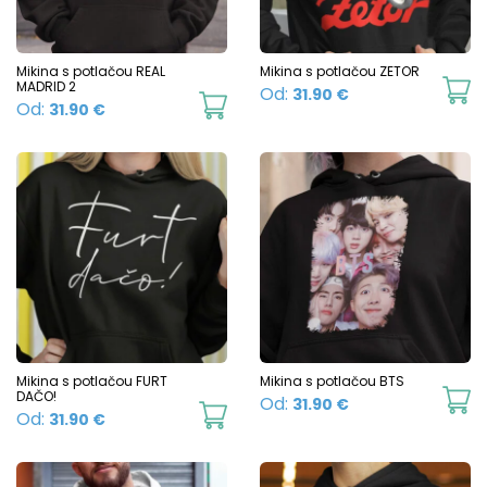
may
m
be
b
chosen
c
Mikina s potlačou REAL
Mikina s potlačou ZETOR
MADRID 2
Th
Od:
31.90
€
on
o
This
Od:
31.90
€
p
the
t
product
h
product
p
has
mu
page
p
multiple
va
variants.
T
The
o
options
m
may
b
be
c
chosen
Mikina s potlačou FURT
Mikina s potlačou BTS
o
DAČO!
Th
Od:
31.90
€
on
This
Od:
31.90
€
t
p
the
product
p
h
product
has
p