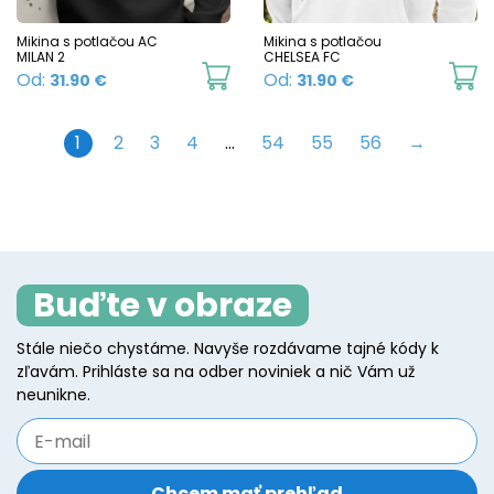
be
b
chosen
c
Mikina s potlačou AC
Mikina s potlačou
MILAN 2
CHELSEA FC
on
o
This
Th
Od:
Od:
31.90
€
31.90
€
the
t
product
p
product
p
has
h
1
2
3
4
…
54
55
56
→
page
p
multiple
mu
variants.
va
The
T
options
o
may
m
Buďte v obraze
be
b
Stále niečo chystáme. Navyše rozdávame tajné kódy k
chosen
c
zľavám. Prihláste sa na odber noviniek a nič Vám už
on
o
neunikne.
the
t
product
p
page
p