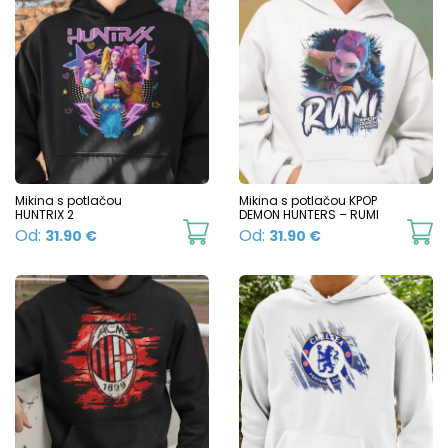
has
h
page
p
multiple
mu
variants.
va
The
T
options
o
may
m
be
b
chosen
c
Mikina s potlačou
Mikina s potlačou KPOP
HUNTRIX 2
DEMON HUNTERS – RUMI
on
o
This
Th
Od:
Od:
31.90
€
31.90
€
the
t
product
p
product
p
has
h
page
p
multiple
mu
variants.
va
The
T
options
o
may
m