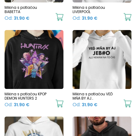
chosen
c
Mikina s potlačou
Mikina s potlačou
BABETTA
LIVERPOOL
on
o
This
Th
Od:
Od:
31.90
€
31.90
€
the
t
product
p
product
p
has
h
page
p
multiple
mu
variants.
va
The
T
options
o
may
m
be
b
chosen
c
Mikina s potlačou KPOP
Mikina s potlačou VEĎ
DEMON HUNTERS 2
MŇA BY AJ…
on
o
This
Th
Od:
Od:
31.90
€
31.90
€
the
t
product
p
product
p
has
h
page
p
multiple
mu