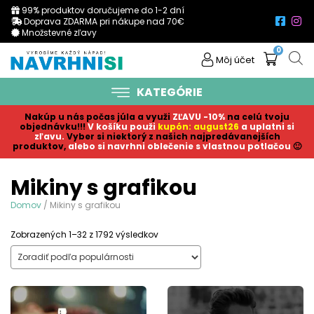
99% produktov doručujeme do 1-2 dní
Doprava ZDARMA pri nákupe nad 70€
Množstevné zľavy
0
Môj účet
KATEGÓRIE
Nakúp u nás počas júla a využi
ZĽAVU -10%
na celú tvoju
objednávku!!!
V košíku p
ouži
kupón: august26
a uplatni si
zľavu.
Vyber si niektorý z našich najpredávanejších
produktov,
alebo si navrhni oblečenie s vlastnou potlačou
🙂
Mikiny s grafikou
Domov
/ Mikiny s grafikou
Sorted
Zobrazených 1–32 z 1792 výsledkov
by
popularity