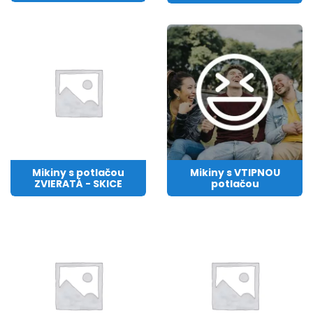
Mikiny s potlačou
Mikiny s VTIPNOU
ZVIERATÁ - SKICE
potlačou