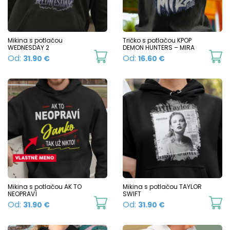
may
m
be
b
chosen
c
Mikina s potlačou
Tričko s potlačou KPOP
WEDNESDAY 2
DEMON HUNTERS – MIRA
on
o
This
Th
Od:
Od:
31.90
€
16.60
€
the
t
product
p
product
p
has
h
page
p
multiple
mu
variants.
va
The
T
options
o
may
m
be
b
chosen
c
Mikina s potlačou AK TO
Mikina s potlačou TAYLOR
NEOPRAVÍ
SWIFT
on
o
This
Th
Od:
Od:
31.90
€
31.90
€
the
t
product
p
product
p