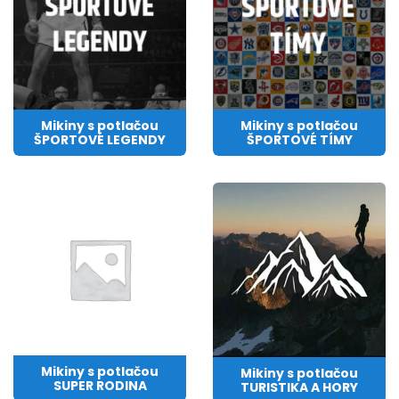
Mikiny s potlačou
Mikiny s potlačou
ŠPORTOVÉ LEGENDY
ŠPORTOVÉ TÍMY
Mikiny s potlačou
Mikiny s potlačou
SUPER RODINA
TURISTIKA A HORY