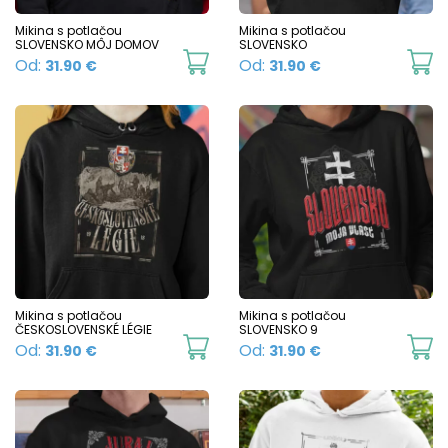
be
b
chosen
c
Mikina s potlačou
Mikina s potlačou
SLOVENSKO MÔJ DOMOV
SLOVENSKO
on
o
This
Th
Od:
Od:
31.90
€
31.90
€
the
t
product
p
product
p
has
h
page
p
multiple
mu
variants.
va
The
T
options
o
may
m
be
b
chosen
c
Mikina s potlačou
Mikina s potlačou
ČESKOSLOVENSKÉ LÉGIE
SLOVENSKO 9
on
o
This
Th
Od:
Od:
31.90
€
31.90
€
the
t
product
p
product
p
has
h
page
p
multiple
mu