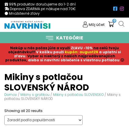
99% produktov doručujeme do 1-2 dní
Doprava ZDARMA pri nákupe nad 70€
Množstevné zľavy
0
Môj účet
KATEGÓRIE
Nakúp u nás počas júla a využi
ZĽAVU -10%
na celú tvoju
objednávku!!!
V košíku p
ouži
kupón: august26
a uplatni si
zľavu.
Vyber si niektorý z našich najpredávanejších
produktov,
alebo si navrhni oblečenie s vlastnou potlačou
🙂
Mikiny s potlačou
SLOVENSKÝ NÁROD
Domov
/
Mikiny s grafikou
/
Mikiny s potlačou SLOVENSKO
/ Mikiny s
potlačou SLOVENSKÝ NÁROD
Sorted
Showing all 20 results
by
popularity