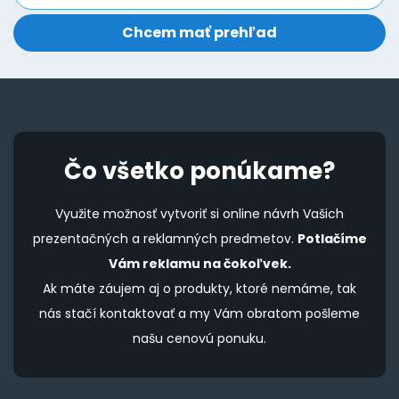
the
t
product
p
page
p
Čo všetko ponúkame?
Využite možnosť vytvoriť si online návrh Vašich
prezentačných a reklamných predmetov.
Potlačíme
Vám reklamu na čokoľvek.
Ak máte záujem aj o produkty, ktoré nemáme, tak
nás stačí kontaktovať a my Vám obratom pošleme
našu cenovú ponuku.