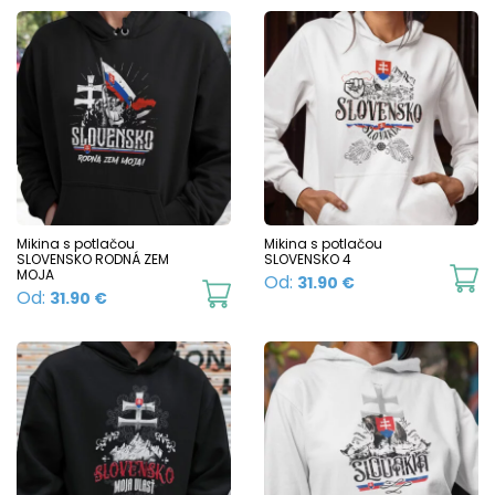
Mikina s potlačou
Mikina s potlačou
SLOVENSKO RODNÁ ZEM
SLOVENSKO 4
MOJA
Th
Od:
31.90
€
This
Od:
31.90
€
p
product
h
has
mu
multiple
va
variants.
T
The
o
options
m