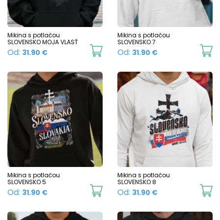
may
b
be
c
chosen
Mikina s potlačou
Mikina s potlačou
o
SLOVENSKO MOJA VLASŤ
SLOVENSKO 7
on
This
Th
Od:
Od:
31.90
€
31.90
€
t
the
product
p
p
product
has
h
p
page
multiple
mu
variants.
va
The
T
options
o
may
m
be
b
chosen
c
Mikina s potlačou
Mikina s potlačou
SLOVENSKO 5
SLOVENSKO 8
on
o
This
Th
Od:
Od:
31.90
€
31.90
€
the
t
product
p
product
p
has
h