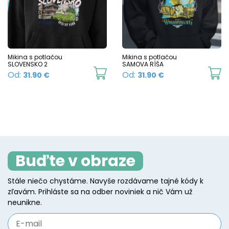
options
o
may
m
be
b
chosen
c
Mikina s potlačou
Mikina s potlačou
SLOVENSKO 2
SAMOVA RÍŠA
on
o
This
Th
Od:
Od:
31.90
€
31.90
€
the
t
product
p
product
p
has
h
page
p
multiple
mu
variants.
va
The
T
Buďte v obraze
options
o
may
m
Stále niečo chystáme. Navyše rozdávame tajné kódy k
be
b
zľavám. Prihláste sa na odber noviniek a nič Vám už
chosen
c
neunikne.
on
o