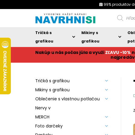
99% produktov d
Products
search
Tričká s
Mikiny s
Obl
grafikou
grafikou
pot
Nakúp u nás počas júla a využi
ZĽAVU -10%
n
najpredáv
Tričká s grafikou
Mikiny s grafikou
Oblečenie s vlastnou potlačou
Nervy v
MERCH
Foto darčeky