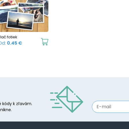
lač fotiek
This
Od:
0.45
€
product
has
multiple
variants.
The
options
may
 kódy k zľavám.
be
nikne.
chosen
on