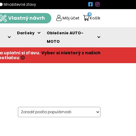
Množstevné zľavy
0
Vlastný návrh
Môj účet
Košík
Darčeky
Oblečenie AUTO-
MOTO
a uplatni si zľavu.
Vyber si niektorý z našich
 potlačou
🙂