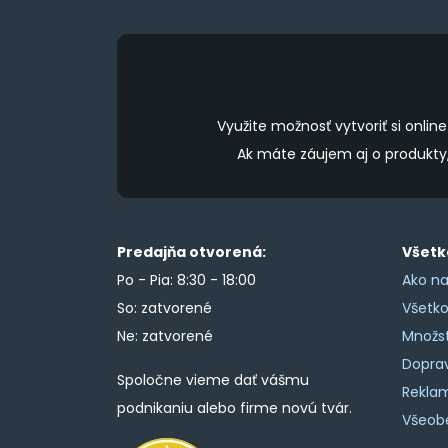
Využite možnosť vytvoriť si onl
Ak máte záujem aj o produkt
Predajňa otvorená:
Všetk
Po - Pia: 8:30 - 18:00
Ako na
So: zatvorené
Všetk
Ne: zatvorené
Množs
Doprav
Spoločne vieme dať vášmu
Rekla
podnikaniu alebo firme novú tvár.
Všeob