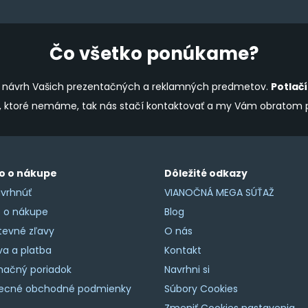
the
product
page
Čo všetko ponúkame?
ine návrh Vašich prezentačných a reklamných predmetov.
Potlač
y, ktoré nemáme, tak nás stačí kontaktovať a my Vám obratom
o o nákupe
Dôležité odkazy
vrhnúť
VIANOČNÁ MEGA SÚŤAŽ
o o nákupe
Blog
tevné zľavy
O nás
a a platba
Kontakt
mačný poriadok
Navrhni si
ecné obchodné podmienky
Súbory Cookies
Zmeniť Cookies nastavenia