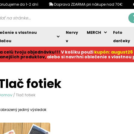
oručujeme do 1-2 dní
Doprava ZDARMA pri nákupe nad 70€
ečenie s vlastnou
Nervy
MERCH
Foto
lačou
v
darčeky
a celú tvoju objednávku!!!
V košíku p
ouži
kupón: august26
anejších produktov,
alebo si navrhni oblečenie s vlastnou
Tlač fotiek
Domov
/ Tlač fotiek
Zobrazený jediný výsledok