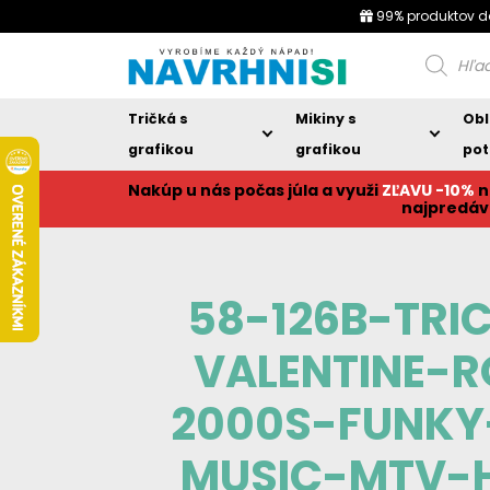
99% produktov d
Products
search
Tričká s
Mikiny s
Obl
grafikou
grafikou
pot
Nakúp u nás počas júla a využi
ZĽAVU -10%
n
najpredáv
58-126B-TRI
VALENTINE-
2000S-FUNKY
MUSIC-MTV-