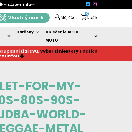
Množstevné zľavy
0
Vlastný návrh
Môj účet
Košík
Darčeky
Oblečenie AUTO-
MOTO
a uplatni si zľavu.
Vyber si niektorý z našich
 potlačou
🙂
LLET-FOR-MY-
0S-80S-90S-
HUDBA-WORLD-
EGGAE-METAL