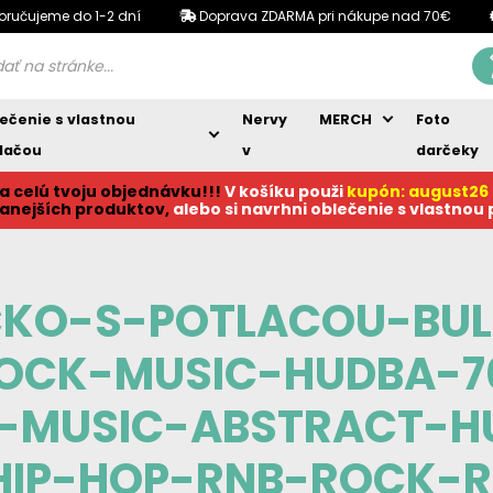
oručujeme do 1-2 dní
Doprava ZDARMA pri nákupe nad 70€
ečenie s vlastnou
Nervy
MERCH
Foto
lačou
v
darčeky
a celú tvoju objednávku!!!
V košíku p
ouži
kupón: august26
anejších produktov,
alebo si navrhni oblečenie s vlastnou
CKO-S-POTLACOU-BU
ROCK-MUSIC-HUDBA-7
-MUSIC-ABSTRACT-
HIP-HOP-RNB-ROCK-R