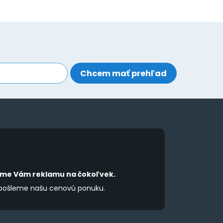
íme Vám reklamu na čokoľvek.
 pošleme našu cenovú ponuku.