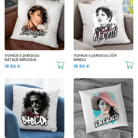
Vankúš s potlačou
Vankúš s potlačou LISA
NATALIE IMRUGLIA
MINELLI
16.50
€
16.50
€