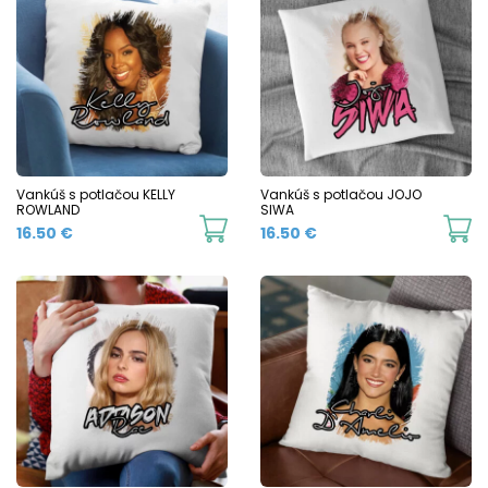
Vankúš s potlačou KELLY
Vankúš s potlačou JOJO
ROWLAND
SIWA
16.50
€
16.50
€