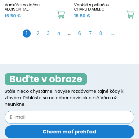
Vankúš s potlačou
Vankúš s potlačou
ADDISON RAE
CHARLI D’AMELIO
16.50
€
16.50
€
1
2
3
4
…
6
7
8
→
Buďte v obraze
Stále niečo chystáme. Navyše rozdávame tajné kódy k
zľavám. Prihláste sa na odber noviniek a nič Vám už
neunikne.