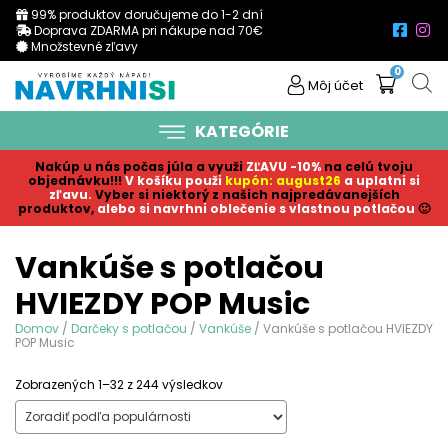
99% produktov doručujeme do 1-2 dní
Doprava ZDARMA pri nákupe nad 70€
Množstevné zľavy
0
Môj účet
KATEGÓRIE
Nakúp u nás počas júla a využi
ZĽAVU -10%
na celú tvoju
objednávku!!!
V košíku p
ouži
kupón: august26
a uplatni si
zľavu.
Vyber si niektorý z našich najpredávanejších
produktov,
alebo si navrhni oblečenie s vlastnou potlačou
🙂
Vankúše s potlačou
HVIEZDY POP Music
Domov
/
Darčeky s potlačou
/
Vankúše
/ Vankúše s potlačou HVIEZDY
POP Music
Sorted
Zobrazených 1–32 z 244 výsledkov
by
popularity