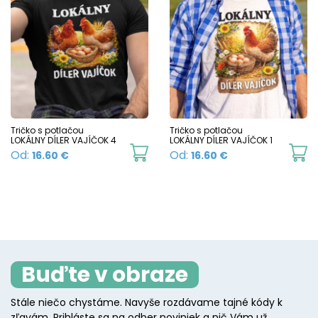
multiple
mu
variants.
va
The
T
options
o
may
m
be
b
chosen
c
Tričko s potlačou
Tričko s potlačou
LOKÁLNY DÍLER VAJÍČOK 4
LOKÁLNY DÍLER VAJÍČOK 1
on
o
This
Th
Od:
Od:
16.60
€
16.60
€
the
t
product
p
product
p
has
h
page
p
multiple
mu
variants.
va
The
T
Buďte v obraze
options
o
may
m
Stále niečo chystáme. Navyše rozdávame tajné kódy k
be
b
zľavám. Prihláste sa na odber noviniek a nič Vám už