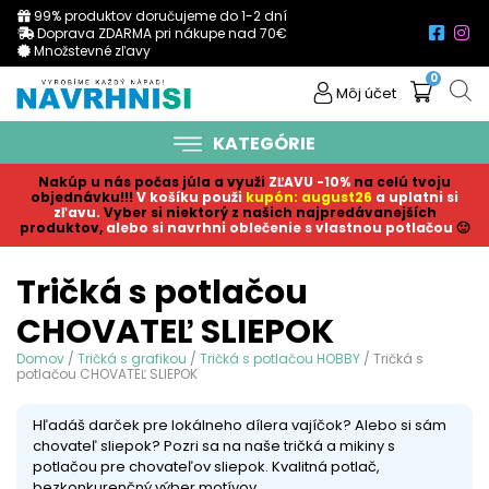
99% produktov doručujeme do 1-2 dní
Doprava ZDARMA pri nákupe nad 70€
Množstevné zľavy
0
Môj účet
KATEGÓRIE
Nakúp u nás počas júla a využi
ZĽAVU -10%
na celú tvoju
objednávku!!!
V košíku p
ouži
kupón: august26
a uplatni si
zľavu.
Vyber si niektorý z našich najpredávanejších
produktov,
alebo si navrhni oblečenie s vlastnou potlačou
🙂
Tričká s potlačou
CHOVATEĽ SLIEPOK
Domov
/
Tričká s grafikou
/
Tričká s potlačou HOBBY
/ Tričká s
potlačou CHOVATEĽ SLIEPOK
Hľadáš darček pre lokálneho dílera vajíčok? Alebo si sám
chovateľ sliepok? Pozri sa na naše tričká a mikiny s
potlačou pre chovateľov sliepok. Kvalitná potlač,
bezkonkurenčný výber motívov.