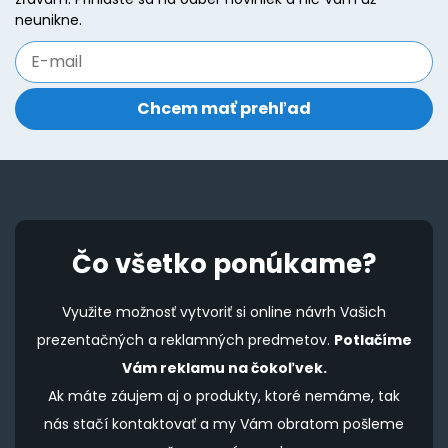
chosen
c
neunikne.
on
o
the
t
product
p
page
p
Čo všetko ponúkame?
Využite možnosť vytvoriť si online návrh Vašich
prezentačných a reklamných predmetov.
Potlačíme
Vám reklamu na čokoľvek.
Ak máte záujem aj o produkty, ktoré nemáme, tak
nás stačí kontaktovať a my Vám obratom pošleme