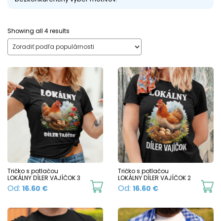
Sorted
Showing all 4 results
by
popularity
Tričko s potlačou
Tričko s potlačou
LOKÁLNY DÍLER VAJÍČOK 3
LOKÁLNY DÍLER VAJÍČOK 2
This
Th
Od:
Od:
16.60
€
16.60
€
product
p
has
h