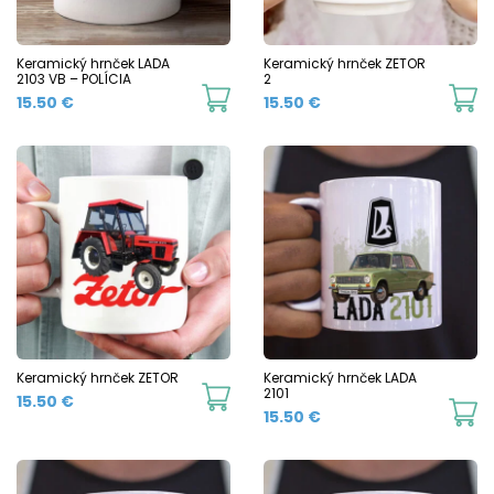
be
b
chosen
c
Keramický hrnček LADA
Keramický hrnček ZETOR
2103 VB – POLÍCIA
2
on
o
This
Th
15.50
€
15.50
€
the
t
product
p
product
p
has
h
page
p
multiple
mu
variants.
va
The
T
options
o
may
m
be
b
chosen
c
Keramický hrnček ZETOR
Keramický hrnček LADA
This
2101
15.50
€
on
o
Th
15.50
€
product
the
t
p
has
product
p
h
multiple