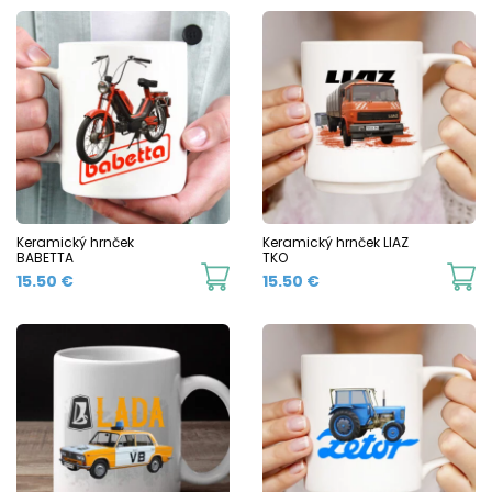
Keramický hrnček
Keramický hrnček LIAZ
BABETTA
TKO
This
Th
15.50
€
15.50
€
product
p
has
h
multiple
mu
variants.
va
The
T
options
o
may
m