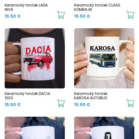
chosen
c
Keramický hrnček LADA
Keramický hrnček CLAAS
NIVA
KOMBAJN
on
o
This
Th
15.50
€
15.50
€
the
t
product
p
product
p
has
h
page
p
multiple
mu
variants.
va
The
T
options
o
may
m
be
b
chosen
c
Keramický hrnček DACIA
Keramický hrnček
1300
KAROSA AUTOBUS
on
o
This
Th
15.50
€
15.50
€
the
t
product
p
product
p
has
h
page
p
multiple
mu
variants.
va