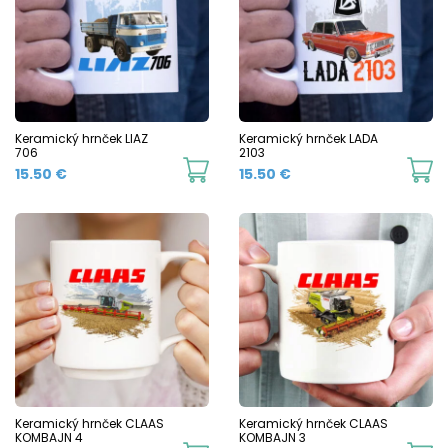
The
T
options
o
may
m
be
b
chosen
c
Keramický hrnček LIAZ
Keramický hrnček LADA
706
2103
on
o
This
Th
15.50
€
15.50
€
the
t
product
p
product
p
has
h
page
p
multiple
mu
variants.
va
The
T
options
o
may
m
be
b
chosen
c
Keramický hrnček CLAAS
Keramický hrnček CLAAS
KOMBAJN 4
KOMBAJN 3