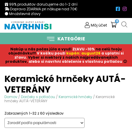
99% produktov doručujeme do 1-2 dní
Doprava ZDARMA pri nákupe nad 70€
Množstevné zľavy
0
Môj účet
KATEGÓRIE
Nakúp u nás počas júla a využi
ZĽAVU -10%
na celú tvoju
objednávku!!!
V košíku p
ouži
kupón: august26
a uplatni si
zľavu.
Vyber si niektorý z našich najpredávanejších
produktov,
alebo si navrhni oblečenie s vlastnou potlačou
🙂
Keramické hrnčeky AUTÁ-
VETERÁNY
Domov
/
Darčeky s potlačou
/
Keramické hrnčeky
/ Keramické
hrnčeky AUTÁ-VETERÁNY
Sorted
Zobrazených 1–32 z 60 výsledkov
by
popularity