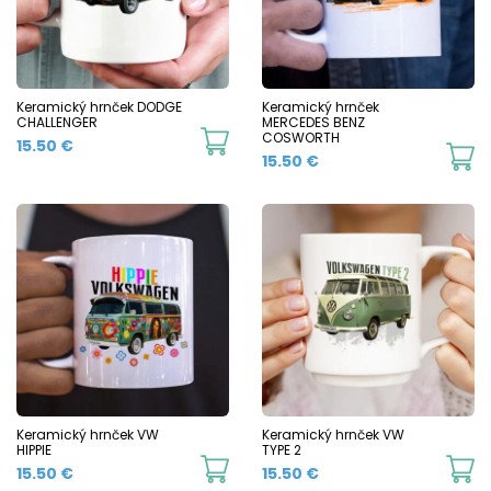
options
o
may
m
be
b
chosen
c
Keramický hrnček DODGE
Keramický hrnček
CHALLENGER
MERCEDES BENZ
on
o
This
COSWORTH
15.50
€
Th
15.50
€
the
t
product
p
product
p
has
h
page
p
multiple
mu
variants.
va
The
T
options
o
may
m
be
b
chosen
c
Keramický hrnček VW
Keramický hrnček VW
on
HIPPIE
TYPE 2
o
This
Th
15.50
€
15.50
€
the