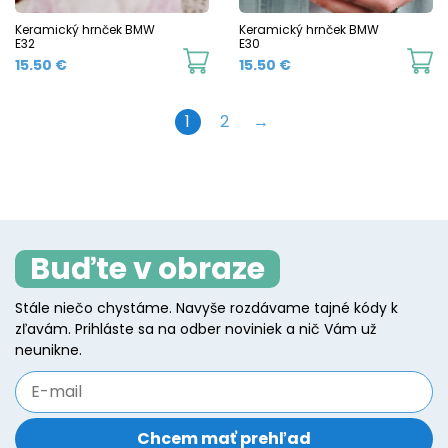
chosen
c
Keramický hrnček BMW
Keramický hrnček BMW
E32
E30
on
o
This
Th
15.50
€
15.50
€
the
t
product
p
product
p
has
h
1
2
→
page
p
multiple
mu
variants.
va
The
T
options
o
may
m
Buďte v obraze
be
b
Stále niečo chystáme. Navyše rozdávame tajné kódy k
chosen
c
zľavám. Prihláste sa na odber noviniek a nič Vám už
on
o
neunikne.
the
t
product
p
page
p