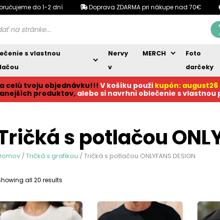
oručujeme do 1-2 dní
Doprava ZDARMA pri nákupe nad 70€
ečenie s vlastnou
Nervy
MERCH
Foto
lačou
v
darčeky
a celú tvoju objednávku!!!
V košíku p
ouži
kupón: august26
anejších produktov,
alebo si navrhni oblečenie s vlastnou
Tričká s potlačou ON
Domov
/
Tričká s grafikou
/ Tričká s potlačou ONLYFANS DESIGN
Sorted
Showing all 20 results
by
popularity