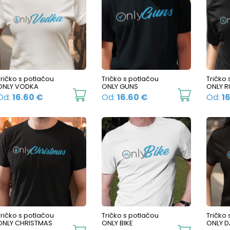
Tričko s potlačou
Tričko s potlačou
Tričko 
ONLY VODKA
ONLY GUNS
ONLY R
This
This
Od:
16.60
€
Od:
16.60
€
Od:
1
product
product
has
has
multiple
multiple
variants.
variants.
The
The
options
options
may
may
be
be
Tričko s potlačou
Tričko s potlačou
Tričko 
ONLY CHRISTMAS
ONLY BIKE
ONLY D
chosen
chosen