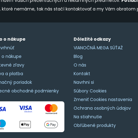
ine návrh Vašich prezentačných a reklamných predmetov.
Potlač
y, ktoré nemáme, tak nás stačí kontaktovať a my Vám obratom
o o nákupe
Dôležité odkazy
vrhnúť
VIANOČNÁ MEGA SÚŤAŽ
o o nákupe
Blog
tevné zľavy
O nás
a a platba
Kontakt
mačný poriadok
Navrhni si
ecné obchodné podmienky
Súbory Cookies
Zmeniť Cookies nastavenia
Ochrana osobných údajov
Na stiahnutie
Obľúbené produkty