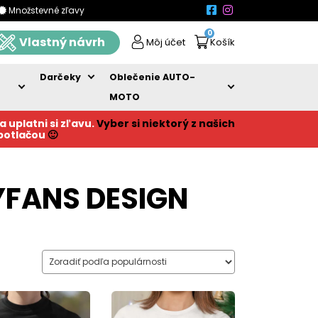
Množstevné zľavy
0
Vlastný návrh
Môj účet
Košík
Darčeky
Oblečenie AUTO-
MOTO
a uplatni si zľavu.
Vyber si niektorý z našich
 potlačou
🙂
LYFANS DESIGN