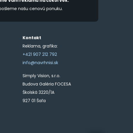
íme Vám reklamu na čokoľvek.
 pošleme našu cenovú ponuku.
Kontakt
Reklama, grafika:
+421 907 212 792
info@navrhnisi.sk
Simply Vision, s.r.o.
Budova Galéria FOCESA
Školská 3220/1A
927 01 Šaľa