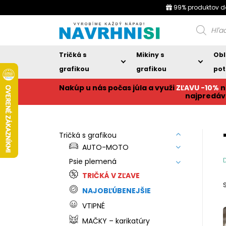
99% produktov d
Products
search
Tričká s
Mikiny s
Obl
grafikou
grafikou
pot
Nakúp u nás počas júla a využi
ZĽAVU -10%
n
najpredáv
Tričká s grafikou
AUTO-MOTO
Psie plemená
TRIČKÁ V ZĽAVE
NAJOBĽÚBENEJŠIE
VTIPNÉ
MAČKY – karikatúry