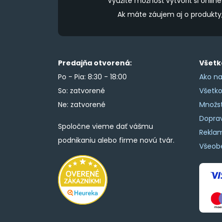
Využite možnosť vytvoriť si onl
Ak máte záujem aj o produkt
Predajňa otvorená:
Všetk
Po - Pia: 8:30 - 18:00
Ako na
So: zatvorené
Všetk
Ne: zatvorené
Množs
Doprav
Spoločne vieme dať vášmu
Rekla
podnikaniu alebo firme novú tvár.
Všeob