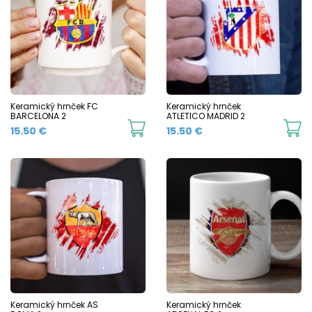
variants.
va
The
T
options
o
may
m
be
b
chosen
c
Keramický hrnček FC
Keramický hrnček
BARCELONA 2
ATLETICO MADRID 2
on
o
This
Th
15.50
€
15.50
€
the
t
product
p
product
p
has
h
page
p
multiple
mu
variants.
va
The
T
options
o
may
m
be
b
chosen
c
Keramický hrnček AS
Keramický hrnček