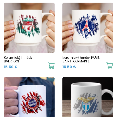
Keramický hrnček
Keramický hrnček PARIS
LIVERPOOL
SAINT-GERMAIN 2
This
Th
15.50
€
15.50
€
product
p
has
h
multiple
mu
variants.
va
The
T
options
o
may
m