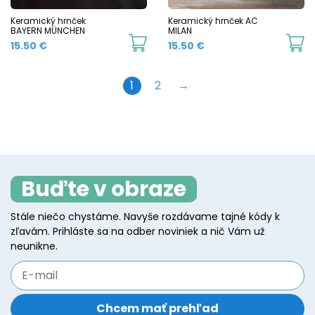
chosen
c
Keramický hrnček
Keramický hrnček AC
BAYERN MÜNCHEN
MILAN
on
o
This
Th
15.50
€
15.50
€
the
t
product
p
product
p
has
h
1
2
→
page
p
multiple
mu
variants.
va
The
T
options
o
may
m
Buďte v obraze
be
b
Stále niečo chystáme. Navyše rozdávame tajné kódy k
chosen
c
zľavám. Prihláste sa na odber noviniek a nič Vám už
on
o
neunikne.
the
t
product
p
page
p