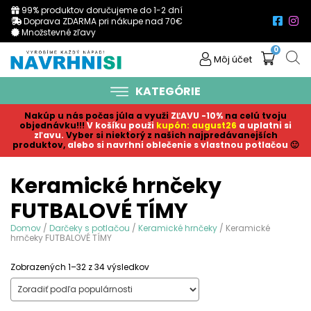
99% produktov doručujeme do 1-2 dní
Doprava ZDARMA pri nákupe nad 70€
Množstevné zľavy
0
Môj účet
KATEGÓRIE
Nakúp u nás počas júla a využi
ZĽAVU -10%
na celú tvoju
objednávku!!!
V košíku p
ouži
kupón: august26
a uplatni si
zľavu.
Vyber si niektorý z našich najpredávanejších
produktov,
alebo si navrhni oblečenie s vlastnou potlačou
🙂
Keramické hrnčeky
FUTBALOVÉ TÍMY
Domov
/
Darčeky s potlačou
/
Keramické hrnčeky
/ Keramické
hrnčeky FUTBALOVÉ TÍMY
Sorted
Zobrazených 1–32 z 34 výsledkov
by
popularity