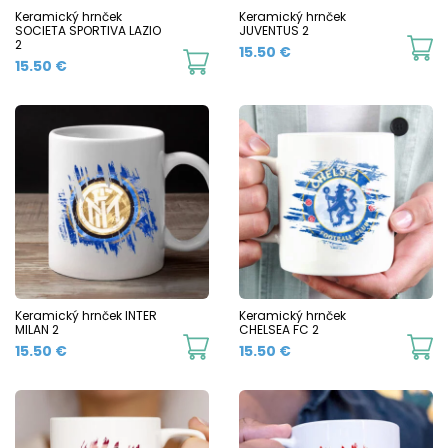
chosen
c
Keramický hrnček
Keramický hrnček
SOCIETA SPORTIVA LAZIO
JUVENTUS 2
on
o
2
Th
15.50
€
This
15.50
€
the
t
p
product
product
p
h
has
page
p
mu
multiple
va
variants.
T
The
o
options
m
may
b
be
c
chosen
Keramický hrnček INTER
Keramický hrnček
o
MILAN 2
CHELSEA FC 2
on
This
Th
15.50
€
15.50
€
t
the
product
p
p
product
has
h
p
page
multiple
mu