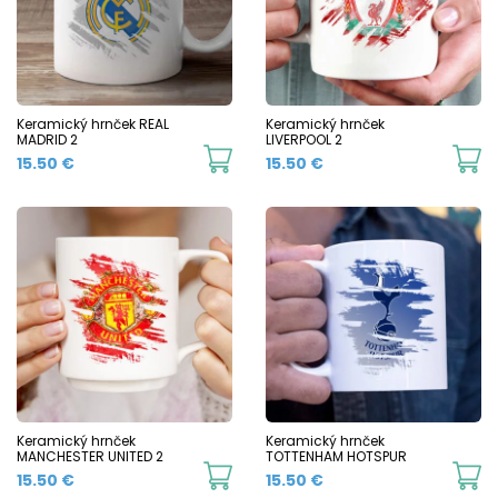
options
o
may
m
be
b
chosen
c
Keramický hrnček REAL
Keramický hrnček
MADRID 2
LIVERPOOL 2
on
o
This
Th
15.50
€
15.50
€
the
t
product
p
product
p
has
h
page
p
multiple
mu
variants.
va
The
T
options
o
may
m
be
b
chosen
c
Keramický hrnček
Keramický hrnček
MANCHESTER UNITED 2
TOTTENHAM HOTSPUR
on
o
This
Th
15.50
€
15.50
€