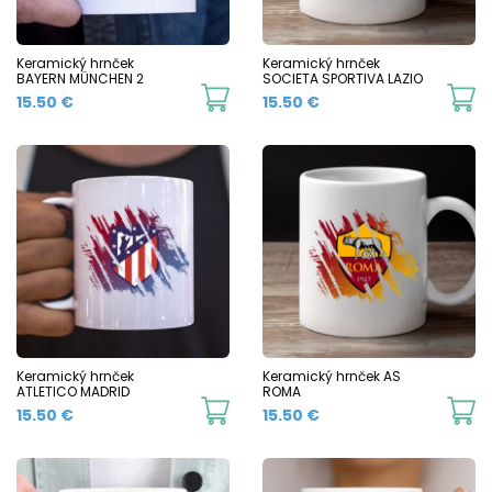
be
b
chosen
c
Keramický hrnček
Keramický hrnček
BAYERN MÜNCHEN 2
SOCIETA SPORTIVA LAZIO
on
o
This
Th
15.50
€
15.50
€
the
t
product
p
product
p
has
h
page
p
multiple
mu
variants.
va
The
T
options
o
may
m
be
b
chosen
c
Keramický hrnček
Keramický hrnček AS
ATLETICO MADRID
ROMA
on
o
This
Th
15.50
€
15.50
€
the
t
product
p
product
p
has
h