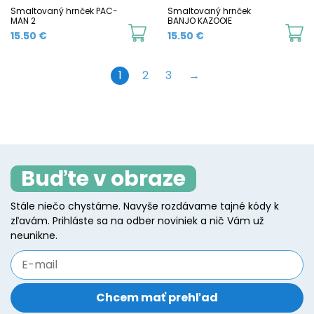
chosen
c
Smaltovaný hrnček PAC-
Smaltovaný hrnček
MAN 2
BANJO KAZOOIE
on
o
This
Th
15.50
€
15.50
€
the
t
product
p
product
p
has
h
1
2
3
→
page
p
multiple
mu
variants.
va
The
T
options
o
may
m
Buďte v obraze
be
b
Stále niečo chystáme. Navyše rozdávame tajné kódy k
chosen
c
zľavám. Prihláste sa na odber noviniek a nič Vám už
on
o
neunikne.
the
t
product
p
page
p