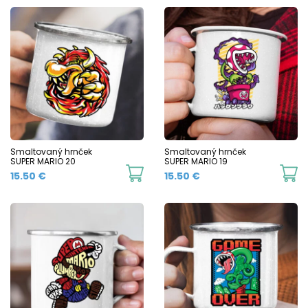
Smaltovaný hrnček
Smaltovaný hrnček
SUPER MARIO 20
SUPER MARIO 19
This
Th
15.50
€
15.50
€
product
p
has
h
multiple
mu
variants.
va
The
T
options
o
may
m