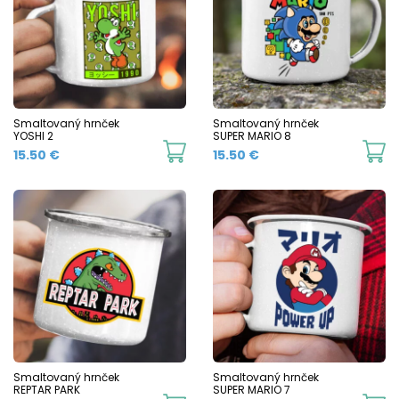
The
T
options
o
may
m
be
b
chosen
c
Smaltovaný hrnček
Smaltovaný hrnček
YOSHI 2
SUPER MARIO 8
on
o
This
Th
15.50
€
15.50
€
the
t
product
p
product
p
has
h
page
p
multiple
mu
variants.
va
The
T
options
o
may
m
be
b
chosen
c
Smaltovaný hrnček
Smaltovaný hrnček
REPTAR PARK
SUPER MARIO 7