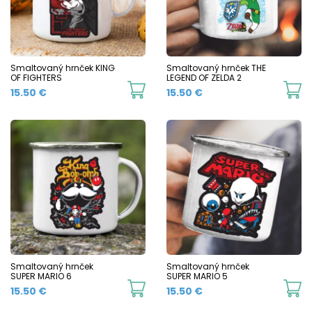
options
o
may
m
be
b
chosen
c
Smaltovaný hrnček KING
Smaltovaný hrnček THE
OF FIGHTERS
LEGEND OF ZELDA 2
on
o
This
Th
15.50
€
15.50
€
the
t
product
p
product
p
has
h
page
p
multiple
mu
variants.
va
The
T
options
o
may
m
be
b
chosen
c
Smaltovaný hrnček
Smaltovaný hrnček
SUPER MARIO 6
SUPER MARIO 5
on
o
This
Th
15.50
€
15.50
€
the
t
product
p