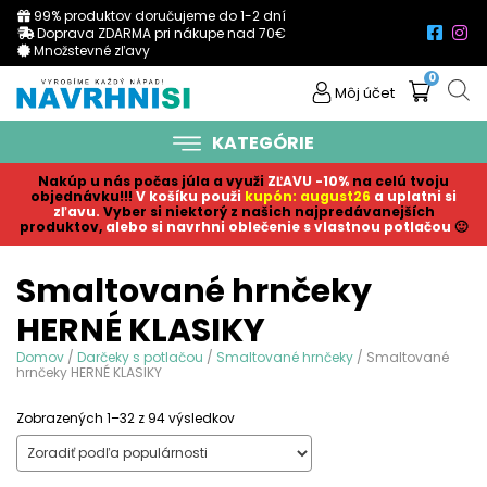
99% produktov doručujeme do 1-2 dní
Doprava ZDARMA pri nákupe nad 70€
Množstevné zľavy
0
Môj účet
KATEGÓRIE
Nakúp u nás počas júla a využi
ZĽAVU -10%
na celú tvoju
objednávku!!!
V košíku p
ouži
kupón: august26
a uplatni si
zľavu.
Vyber si niektorý z našich najpredávanejších
produktov,
alebo si navrhni oblečenie s vlastnou potlačou
🙂
Smaltované hrnčeky
HERNÉ KLASIKY
Domov
/
Darčeky s potlačou
/
Smaltované hrnčeky
/ Smaltované
hrnčeky HERNÉ KLASIKY
Sorted
Zobrazených 1–32 z 94 výsledkov
by
popularity