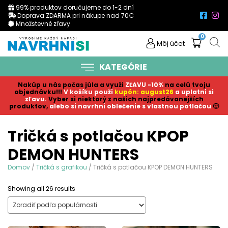
99% produktov doručujeme do 1-2 dní
Doprava ZDARMA pri nákupe nad 70€
Množstevné zľavy
0
Môj účet
KATEGÓRIE
Nakúp u nás počas júla a využi
ZĽAVU -10%
na celú tvoju
objednávku!!!
V košíku p
ouži
kupón: august26
a uplatni si
zľavu.
Vyber si niektorý z našich najpredávanejších
produktov,
alebo si navrhni oblečenie s vlastnou potlačou
🙂
Tričká s potlačou KPOP
DEMON HUNTERS
Domov
/
Tričká s grafikou
/ Tričká s potlačou KPOP DEMON HUNTERS
Sorted
Showing all 26 results
by
popularity