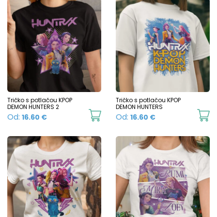
Tričko s potlačou KPOP
Tričko s potlačou KPOP
DEMON HUNTERS 2
DEMON HUNTERS
This
Th
Od:
Od:
16.60
€
16.60
€
product
p
has
h
multiple
mu
variants.
va
The
T
options
o
may
m