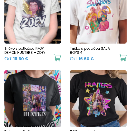
va
variants.
T
The
o
options
m
may
b
be
c
chosen
Tričko s potlačou KPOP
Tričko s potlačou SAJA
o
DEMON HUNTERS – ZOEY
BOYS 4
on
This
Th
Od:
Od:
16.60
€
16.60
€
t
the
product
p
p
product
has
h
p
page
multiple
mu
variants.
va
The
T
options
o
may
m
be
b