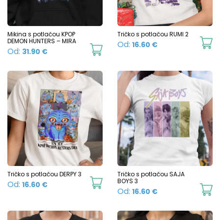
may
m
be
b
chosen
c
Mikina s potlačou KPOP
Tričko s potlačou RUMI 2
DEMON HUNTERS – MIRA
Th
Od:
16.60
€
on
o
This
Od:
31.90
€
p
the
t
product
h
product
p
has
mu
page
p
multiple
va
variants.
T
The
o
options
m
may
b
be
c
chosen
Tričko s potlačou DERPY 3
Tričko s potlačou SAJA
o
This
BOYS 3
Od:
16.60
€
on
Th
Od:
16.60
€
t
product
the
p
p
has
product
h