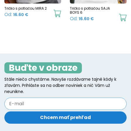
c
chosen
Tričko s potlačou MIRA 2
Tričko s potlačou SAJA
o
This
BOYS 6
Od:
16.60
€
on
Th
Od:
16.60
€
t
product
the
p
p
has
product
h
p
multiple
page
mu
variants.
va
The
T
options
Buďte v obraze
o
may
m
be
Stále niečo chystáme. Navyše rozdávame tajné kódy k
b
zľavám. Prihláste sa na odber noviniek a nič Vám už
chosen
c
neunikne.
on
o
the
t
product
p
page
p