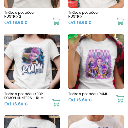
be
b
chosen
c
Tričko s potlačou
Tričko s potlačou
HUNTRIX 2
HUNTRIX
on
o
This
Th
Od:
Od:
16.60
€
16.60
€
the
t
product
p
product
p
has
h
page
p
multiple
mu
variants.
va
The
T
options
o
may
m
be
b
chosen
c
Tričko s potlačou KPOP
Tričko s potlačou RUMI
DEMON HUNTERS – RUMI
Th
Od:
16.60
€
on
o
This
Od:
16.60
€
p
the
t
product
h
product
p
has
mu
page
p
multiple