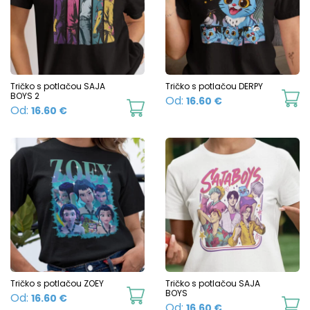
The
T
options
o
may
m
be
b
chosen
c
Tričko s potlačou SAJA
Tričko s potlačou DERPY
BOYS 2
Th
Od:
16.60
€
on
o
This
Od:
16.60
€
p
the
t
product
h
product
p
has
mu
page
p
multiple
va
variants.
T
The
o
options
m
may
b
be
c
chosen
Tričko s potlačou ZOEY
Tričko s potlačou SAJA
o
This
BOYS
Od:
16.60
€
on
Th
Od:
16.60
€