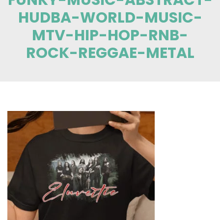
HUDBA-WORLD-MUSIC-
MTV-HIP-HOP-RNB-
ROCK-REGGAE-METAL