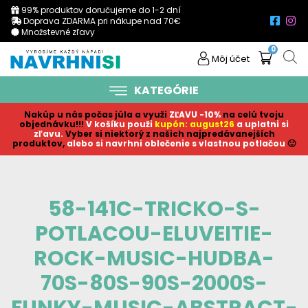
99% produktov doručujeme do 1-2 dní
Doprava ZDARMA pri nákupe nad 70€
Množstevné zľavy
0
Môj účet
KATEGÓRIE
Nakúp u nás počas júla a využi
ZĽAVU -10%
na celú tvoju
objednávku!!!
V košíku p
ouži
kupón: august26
a uplatni si
zľavu.
Vyber si niektorý z našich najpredávanejších
produktov,
alebo si navrhni oblečenie s vlastnou potlačou
🙂
58-141C-TRICKO-S-
POTLACOU-ELUVEITIE-
ROCK-MUSIC-HUDBA-
70S-80S-90S-2000S-
FUNKY-MUSIC-ABSTRACT-