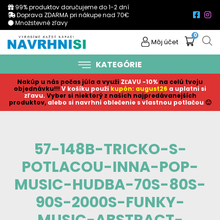
99% produktov doručujeme do 1-2 dní
Doprava ZDARMA pri nákupe nad 70€
Množstevné zľavy
0
Môj účet
KATEGÓRIE
Nakúp u nás počas júla a využi
ZĽAVU -10%
na celú tvoju
objednávku!!!
V košíku p
ouži
kupón: august26
a uplatni si
zľavu.
Vyber si niektorý z našich najpredávanejších
produktov,
alebo si navrhni oblečenie s vlastnou potlačou
🙂
57-148B-TRICKO-S-
POTLACOU-INNA-POP-
MUSIC-HUDBA-70S-80S-
90S-2000S-FUNKY-
MUSIC-ABSTRACT-