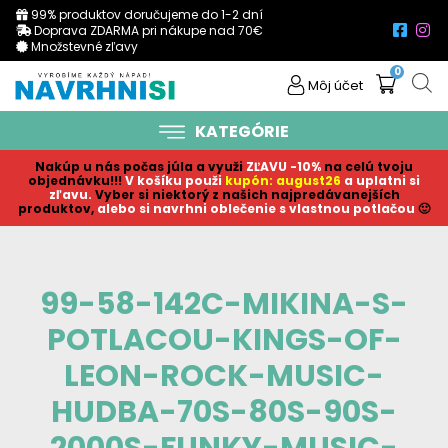
99% produktov doručujeme do 1-2 dní
Doprava ZDARMA pri nákupe nad 70€
Množstevné zľavy
0
Môj účet
KATEGÓRIE
Nakúp u nás počas júla a využi
ZĽAVU -10%
na celú tvoju
objednávku!!!
V košíku p
ouži
kupón: august26
a uplatni si
zľavu.
Vyber si niektorý z našich najpredávanejších
produktov,
alebo si navrhni oblečenie s vlastnou potlačou
🙂
99-58-142C-MIKINA-S-
POTLACOU-KINGS-OF-
LEON-ROCK-MUSIC-
HUDBA-70S-80S-90S-
2000S-FUNKY-MUSIC-