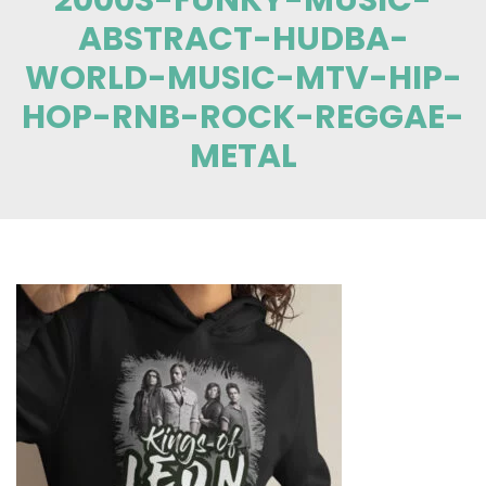
ABSTRACT-HUDBA-
WORLD-MUSIC-MTV-HIP-
HOP-RNB-ROCK-REGGAE-
METAL