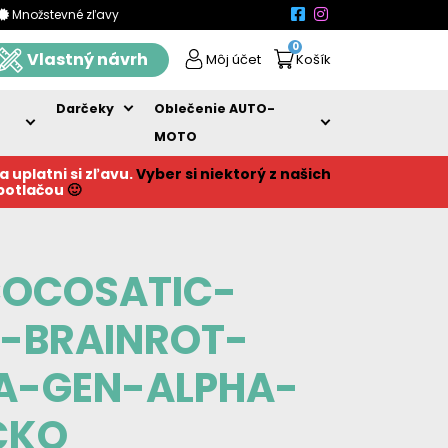
Množstevné zľavy
0
Vlastný návrh
Môj účet
Košík
Darčeky
Oblečenie AUTO-
MOTO
a uplatni si zľavu.
Vyber si niektorý z našich
 potlačou
🙂
COCOSATIC-
N-BRAINROT-
A-GEN-ALPHA-
CKO