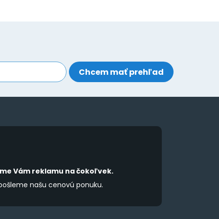
íme Vám reklamu na čokoľvek.
 pošleme našu cenovú ponuku.