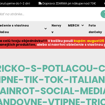
oručujeme do 1-2 dní
Doprava ZDARMA pri nákupe nad 70€
ečenie s vlastnou
Nervy
MERCH
Foto
lačou
v
darčeky
a celú tvoju objednávku!!!
V košíku p
ouži
kupón: august26
anejších produktov,
alebo si navrhni oblečenie s vlastnou
RICKO-S-POTLACOU-
PNE-TIK-TOK-ITALIA
RAINROT-SOCIAL-MEDI
ANDOVNE-VTIPNE-TRI