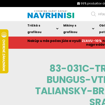
99% produktov d
Products
search
Tričká s
Mikiny s
Obl
grafikou
grafikou
pot
Nakúp u nás počas júla a využi
ZĽAVU -10%
n
najpredáv
83-031C-T
BUNGUS-VTI
TALIANSKY-B
SR