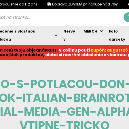
oručujeme do 1-2 dní
Doprava ZDARMA pri nákupe nad 70€
ečenie s vlastnou
Nervy
MERCH
Foto
lačou
v
darčeky
a celú tvoju objednávku!!!
V košíku p
ouži
kupón: august26
anejších produktov,
alebo si navrhni oblečenie s vlastnou
KO-S-POTLACOU-DON
TOK-ITALIAN-BRAINRO
IAL-MEDIA-GEN-ALP
VTIPNE-TRICKO