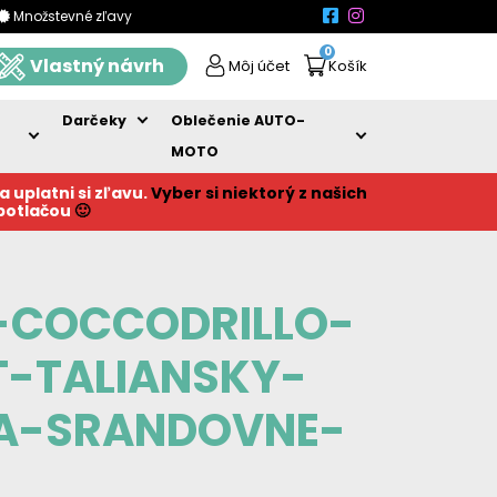
Množstevné zľavy
0
Vlastný návrh
Môj účet
Košík
Darčeky
Oblečenie AUTO-
MOTO
a uplatni si zľavu.
Vyber si niektorý z našich
 potlačou
🙂
-COCCODRILLO-
T-TALIANSKY-
HA-SRANDOVNE-