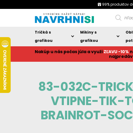
99% produktov d
Products
search
Tričká s
Mikiny s
Obl
grafikou
grafikou
pot
Nakúp u nás počas júla a využi
ZĽAVU -10%
n
najpredáv
83-032C-TRIC
VTIPNE-TIK-
BRAINROT-SOC