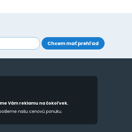
íme Vám reklamu na čokoľvek.
 pošleme našu cenovú ponuku.