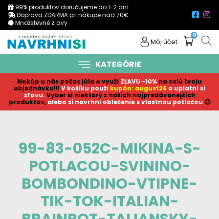
99% produktov doručujeme do 1-2 dní
Doprava ZDARMA pri nákupe nad 70€
Množstevné zľavy
0
Môj účet
KATEGÓRIE
Nakúp u nás počas júla a využi
ZĽAVU -10%
na celú tvoju
objednávku!!!
V košíku p
ouži
kupón: august26
a uplatni si
zľavu.
Vyber si niektorý z našich najpredávanejších
produktov,
alebo si navrhni oblečenie s vlastnou potlačou
🙂
99-83-052C-MIKINA-S-
POTLACOU-SVININO-
BOMBONDINO-VTIPNE-
TIK-TOK-ITALIAN-
BRAINROT-TALIANSKY-