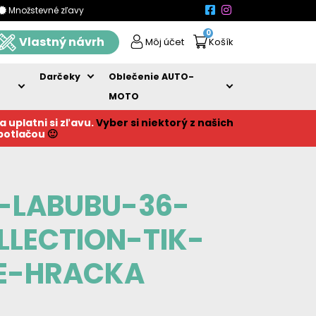
Množstevné zľavy
0
Vlastný návrh
Môj účet
Košík
Darčeky
Oblečenie AUTO-
MOTO
a uplatni si zľavu.
Vyber si niektorý z našich
 potlačou
🙂
-LABUBU-36-
LECTION-TIK-
E-HRACKA