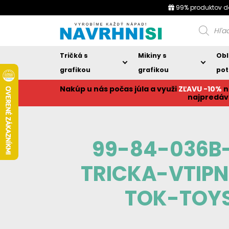
99% produktov d
Products
search
Tričká s
Mikiny s
Obl
grafikou
grafikou
pot
Nakúp u nás počas júla a využi
ZĽAVU -10%
n
najpredáv
99-84-036B
TRICKA-VTIP
TOK-TOY