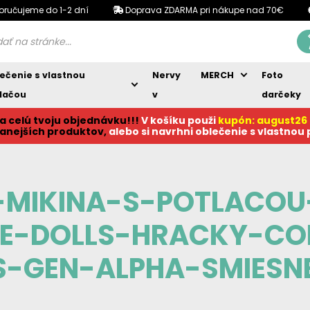
oručujeme do 1-2 dní
Doprava ZDARMA pri nákupe nad 70€
ečenie s vlastnou
Nervy
MERCH
Foto
lačou
v
darčeky
a celú tvoju objednávku!!!
V košíku p
ouži
kupón: august26
anejších produktov,
alebo si navrhni oblečenie s vlastnou
-MIKINA-S-POTLACOU
NE-DOLLS-HRACKY-COL
S-GEN-ALPHA-SMIESN