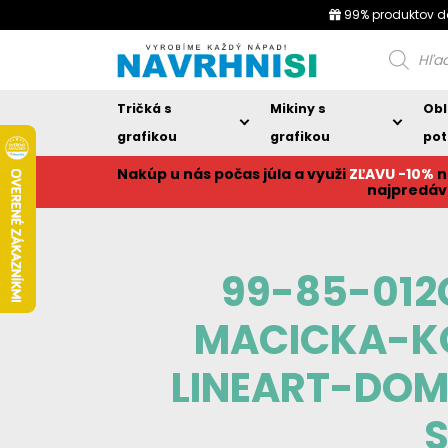
99% produktov d
Products
search
Tričká s
Mikiny s
Obl
grafikou
grafikou
pot
Nakúp u nás počas júla a využi
ZĽAVU -10%
n
najpredáv
99-85-01
MACICKA-K
LINEART-DOM
S