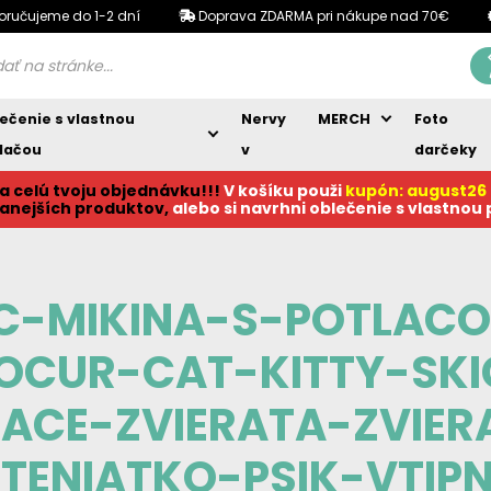
oručujeme do 1-2 dní
Doprava ZDARMA pri nákupe nad 70€
ečenie s vlastnou
Nervy
MERCH
Foto
lačou
v
darčeky
a celú tvoju objednávku!!!
V košíku p
ouži
kupón: august26
anejších produktov,
alebo si navrhni oblečenie s vlastnou
2C-MIKINA-S-POTLAC
OCUR-CAT-KITTY-SKI
ACE-ZVIERATA-ZVIE
TENIATKO-PSIK-VTIP