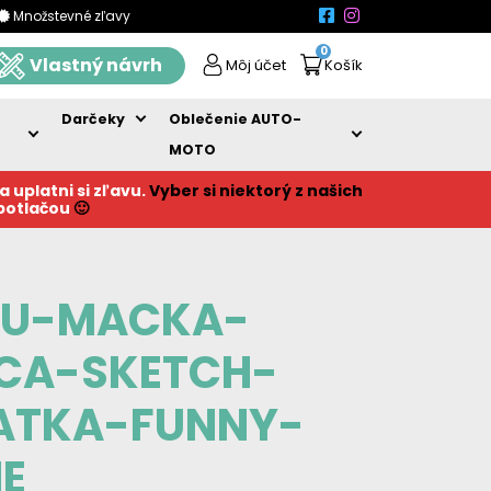
Množstevné zľavy
0
Vlastný návrh
Môj účet
Košík
Darčeky
Oblečenie AUTO-
MOTO
a uplatni si zľavu.
Vyber si niektorý z našich
 potlačou
🙂
OU-MACKA-
CA-SKETCH-
RATKA-FUNNY-
NE