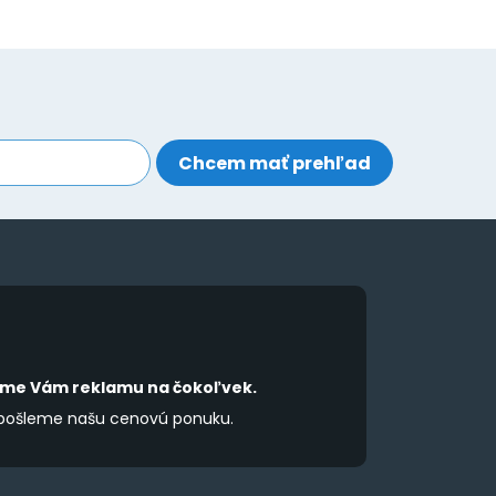
íme Vám reklamu na čokoľvek.
 pošleme našu cenovú ponuku.