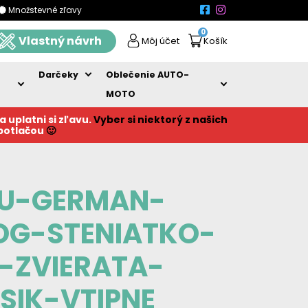
Množstevné zľavy
0
Vlastný návrh
Môj účet
Košík
Darčeky
Oblečenie AUTO-
MOTO
a uplatni si zľavu.
Vyber si niektorý z našich
 potlačou
🙂
OU-GERMAN-
OG-STENIATKO-
-ZVIERATA-
SIK-VTIPNE