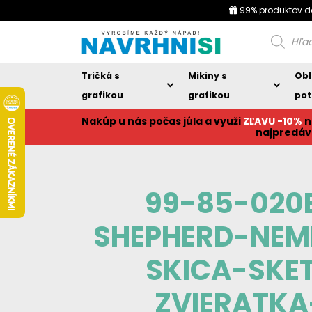
99% produktov d
Products
search
Tričká s
Mikiny s
Obl
grafikou
grafikou
pot
Nakúp u nás počas júla a využi
ZĽAVU -10%
n
najpredáv
99-85-020
SHEPHERD-NEM
SKICA-SKE
ZVIERATKA