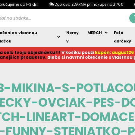
oručujeme do 1-2 dní
Doprava ZDARMA pri nákupe nad 70€
ečenie s vlastnou
Nervy
MERCH
Foto
lačou
v
darčeky
a celú tvoju objednávku!!!
V košíku p
ouži
kupón: august26
anejších produktov,
alebo si navrhni oblečenie s vlastnou
B-MIKINA-S-POTLAC
ECKY-OVCIAK-PES-D
TCH-LINEART-DOMACE
-FUNNY-STENIATKO-P