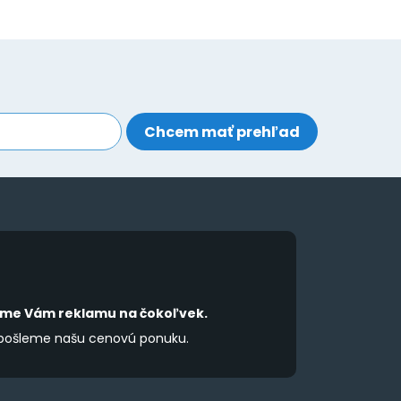
íme Vám reklamu na čokoľvek.
 pošleme našu cenovú ponuku.