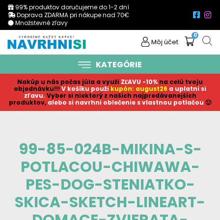
99% produktov doručujeme do 1-2 dní
Doprava ZDARMA pri nákupe nad 70€
Množstevné zľavy
0
Môj účet
KATEGÓRIE
Nakúp u nás počas júla a využi
ZĽAVU -10%
na celú tvoju
objednávku!!!
V košíku p
ouži
kupón: august26
a uplatni si
zľavu.
Vyber si niektorý z našich najpredávanejších
produktov,
alebo si navrhni oblečenie s vlastnou potlačou
🙂
99-85-024B-MIKINA-S-
POTLACOU-CHIWAWA-
PES-DOG-STENIATKO-
SKICA-SKETCH-LINEART-
DOMACE-ZVIERATA-