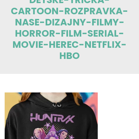
CARTOON-ROZPRAVKA-
NASE-DIZAJNY-FILMY-
HORROR-FILM-SERIAL-
MOVIE-HEREC-NETFLIX-
HBO