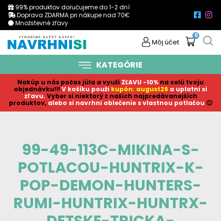
99% produktov doručujeme do 1-2 dní
Doprava ZDARMA pri nákupe nad 70€
Množstevné zľavy
0
Môj účet
KATEGÓRIE
Nakúp u nás počas júla a využi
ZĽAVU -10%
na celú tvoju
objednávku!!!
V košíku p
ouži
kupón: august26
a uplatni si
zľavu.
Vyber si niektorý z našich najpredávanejších
produktov,
alebo si navrhni oblečenie s vlastnou potlačou
🙂
99-49-113C-MIKINA-S-
POTLACOU-HUNTRIX-K-
POP-DEMON-HUNTERS-
RUMI-HUNTRIX-HUNTRX-
DETSKE-TRICKA-