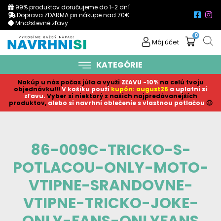
99% produktov doručujeme do 1-2 dní
Doprava ZDARMA pri nákupe nad 70€
Množstevné zľavy
0
Môj účet
KATEGÓRIE
Nakúp u nás počas júla a využi
ZĽAVU -10%
na celú tvoju
objednávku!!!
V košíku p
ouži
kupón: august26
a uplatni si
zľavu.
Vyber si niektorý z našich najpredávanejších
produktov,
alebo si navrhni oblečenie s vlastnou potlačou
🙂
86-009C-TRICKO-S-
POTLACOU-ONLY-MOTO-
VTIPNE-SRANDOVNE-
VTIPNE-TRICKO-JOKE-
ONLY-FANS-ONLYFANS