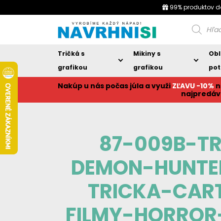
99% produktov d
Products
search
Tričká s
Mikiny s
Obl
grafikou
grafikou
pot
Nakúp u nás počas júla a využi
ZĽAVU -10%
n
najpredáv
87-009B-T
DEMON-HUNTE
TRICKA-CAR
FILMY-HORROR-