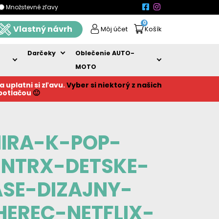
Množstevné zľavy
0
Vlastný návrh
Môj účet
Košík
Darčeky
Oblečenie AUTO-
MOTO
a uplatni si zľavu.
Vyber si niektorý z našich
 potlačou
🙂
IRA-K-POP-
NTRX-DETSKE-
SE-DIZAJNY-
HEREC-NETFLIX-