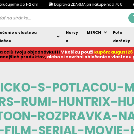
oručujeme do 1-2 dní
Doprava ZDARMA pri nákupe nad 70€
ečenie s vlastnou
Nervy
MERCH
Foto
lačou
v
darčeky
a celú tvoju objednávku!!!
V košíku p
ouži
kupón: august26
anejších produktov,
alebo si navrhni oblečenie s vlastnou
RICKO-S-POTLACOU-M
RS-RUMI-HUNTRIX-HU
TOON-ROZPRAVKA-NA
FILM-SERIAL-MOVIE-