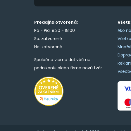
Predajňa otvorená:
Všetk
Po - Pia: 8:30 - 18:00
Ako na
So: zatvorené
Všetk
Ne: zatvorené
Množs
Doprav
Spoločne vieme dať vášmu
Rekla
podnikaniu alebo firme novú tvár.
Všeob