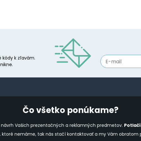
 kódy k zľavám.
nikne.
Čo všetko ponúkame?
ine návrh Vašich prezentačných a reklamných predmetov.
Potlač
y, ktoré nemáme, tak nás stačí kontaktovať a my Vám obratom