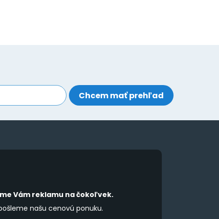
íme Vám reklamu na čokoľvek.
 pošleme našu cenovú ponuku.