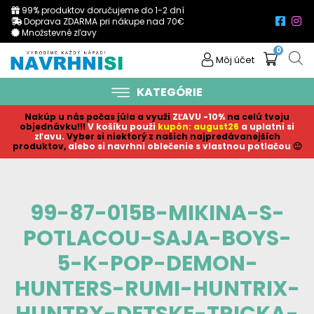
99% produktov doručujeme do 1-2 dní
Doprava ZDARMA pri nákupe nad 70€
Množstevné zľavy
0
Môj účet
KATEGÓRIE
Nakúp u nás počas júla a využi
ZĽAVU -10%
na celú tvoju
objednávku!!!
V košíku p
ouži
kupón: august26
a uplatni si
zľavu.
Vyber si niektorý z našich najpredávanejších
produktov,
alebo si navrhni oblečenie s vlastnou potlačou
🙂
99-87-015B-MIKINA-S-
POTLACOU-SAJA-BOYS-
5-K-POP-DEMON-
HUNTERS-RUMI-HUNTRIX-
HUNTRX-DETSKE-TRICKA-