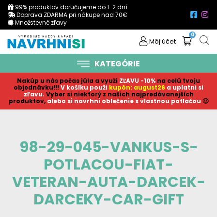
99% produktov doručujeme do 1-2 dní
Doprava ZDARMA pri nákupe nad 70€
Množstevné zľavy
0
Môj účet
KATEGÓRIE
Nakúp u nás počas júla a využi
ZĽAVU -10%
na celú tvoju
objednávku!!!
V košíku p
ouži
kupón: august26
a uplatni si
zľavu.
Vyber si niektorý z našich najpredávanejších
produktov,
alebo si navrhni oblečenie s vlastnou potlačou
🙂
98-29-045-VANKUS-S-
POTLACOU-FIAT-
VETERAN-AUTA-DARCEK-
DARCEKY-CAR-GIFT