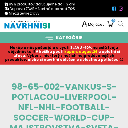
99% produktov doručujeme do 1-2 dní
Doprava ZDARMA pri nákupe nad 70€
Množstevné zľavy
0
Môj účet
KATEGÓRIE
Nakúp u nás počas júla a využi
ZĽAVU -10%
na celú tvoju
objednávku!!!
V košíku p
ouži
kupón: august26
a uplatni si
zľavu.
Vyber si niektorý z našich najpredávanejších
produktov,
alebo si navrhni oblečenie s vlastnou potlačou
🙂
98-65-002-VANKUS-S-
POTLACOU-LIVERPOOL-
NFL-NHL-FOOTBALL-
SOCCER-WORLD-CUP-
MAJSTROVSTVA-SVETA-