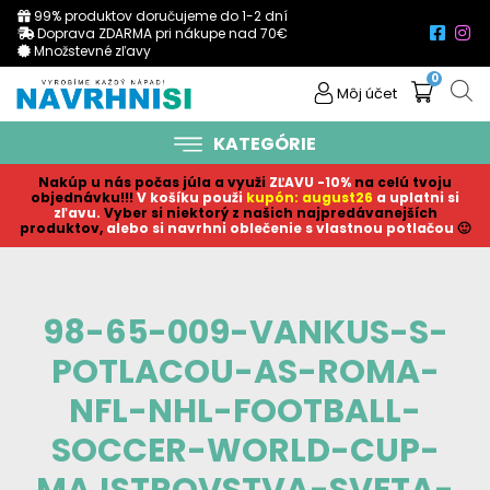
99% produktov doručujeme do 1-2 dní
Doprava ZDARMA pri nákupe nad 70€
Množstevné zľavy
0
Môj účet
KATEGÓRIE
Nakúp u nás počas júla a využi
ZĽAVU -10%
na celú tvoju
objednávku!!!
V košíku p
ouži
kupón: august26
a uplatni si
zľavu.
Vyber si niektorý z našich najpredávanejších
produktov,
alebo si navrhni oblečenie s vlastnou potlačou
🙂
98-65-009-VANKUS-S-
POTLACOU-AS-ROMA-
NFL-NHL-FOOTBALL-
SOCCER-WORLD-CUP-
MAJSTROVSTVA-SVETA-