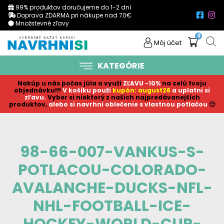
99% produktov doručujeme do 1-2 dní
Doprava ZDARMA pri nákupe nad 70€
Množstevné zľavy
0
Môj účet
KATEGÓRIE
Nakúp u nás počas júla a využi
ZĽAVU -10%
na celú tvoju
objednávku!!!
V košíku p
ouži
kupón: august26
a uplatni si
zľavu.
Vyber si niektorý z našich najpredávanejších
produktov,
alebo si navrhni oblečenie s vlastnou potlačou
🙂
98-66-007-VANKUS-S-
POTLACOU-COLORADO-
AVALANCHE-DUCKS-NFL-
NHL-FOOTBALL-ICE-
HOCKEY-WORLD-CUP-