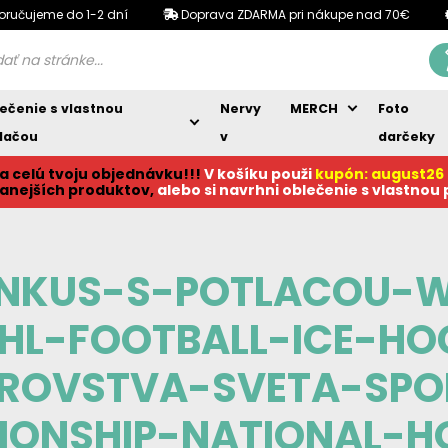
oručujeme do 1-2 dní
Doprava ZDARMA pri nákupe nad 70€
ečenie s vlastnou
Nervy
MERCH
Foto
lačou
v
darčeky
a celú tvoju objednávku!!!
V košíku p
ouži
kupón: august26
anejších produktov,
alebo si navrhni oblečenie s vlastnou
NKUS-S-POTLACOU-W
HL-FOOTBALL-ICE-H
ROVSTVA-SVETA-SPO
ONSHIP-NATIONAL-H