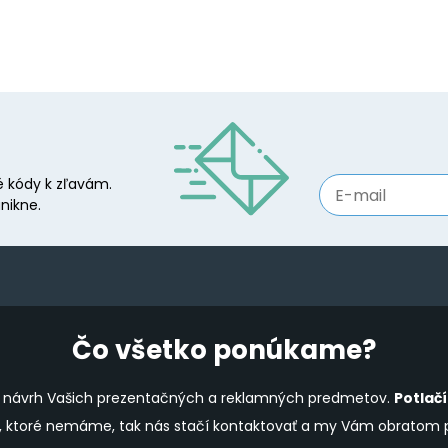
 kódy k zľavám.
nikne.
Čo všetko ponúkame?
ine návrh Vašich prezentačných a reklamných predmetov.
Potlač
y, ktoré nemáme, tak nás stačí kontaktovať a my Vám obratom