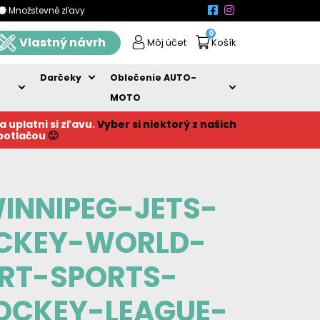
Množstevné zľavy
0
Vlastný návrh
Môj účet
Košík
Darčeky
Oblečenie AUTO-
MOTO
a uplatni si zľavu.
Vyber si niektorý z našich
 potlačou
🙂
INNIPEG-JETS-
OCKEY-WORLD-
RT-SPORTS-
OCKEY-LEAGUE-