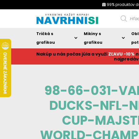
99% produktov d
Products
search
Tričká s
Mikiny s
Obl
grafikou
grafikou
pot
Nakúp u nás počas júla a využi
ZĽAVU -10%
n
najpredáv
98-66-031-VA
DUCKS-NFL-N
CUP-MAJST
WORLD-CHAMPI