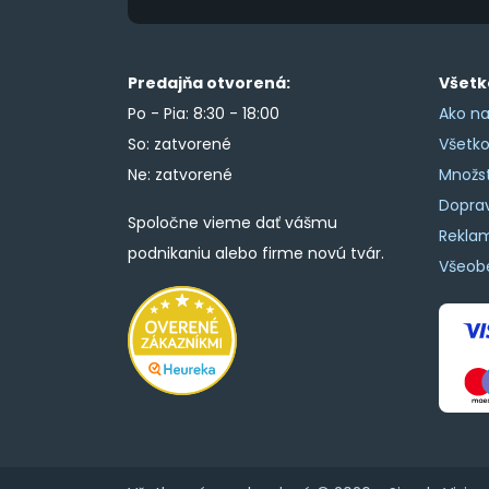
Predajňa otvorená:
Všetk
Po - Pia: 8:30 - 18:00
Ako na
So: zatvorené
Všetk
Ne: zatvorené
Množs
Doprav
Spoločne vieme dať vášmu
Rekla
podnikaniu alebo firme novú tvár.
Všeob