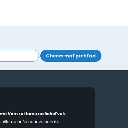
íme Vám reklamu na čokoľvek.
 pošleme našu cenovú ponuku.