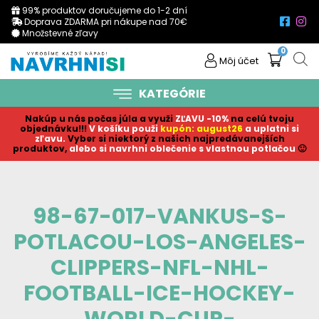
99% produktov doručujeme do 1-2 dní
Doprava ZDARMA pri nákupe nad 70€
Množstevné zľavy
0
Môj účet
KATEGÓRIE
Nakúp u nás počas júla a využi
ZĽAVU -10%
na celú tvoju
objednávku!!!
V košíku p
ouži
kupón: august26
a uplatni si
zľavu.
Vyber si niektorý z našich najpredávanejších
produktov,
alebo si navrhni oblečenie s vlastnou potlačou
🙂
98-67-017-VANKUS-S-
POTLACOU-LOS-ANGELES-
CLIPPERS-NFL-NHL-
FOOTBALL-ICE-HOCKEY-
WORLD-CUP-