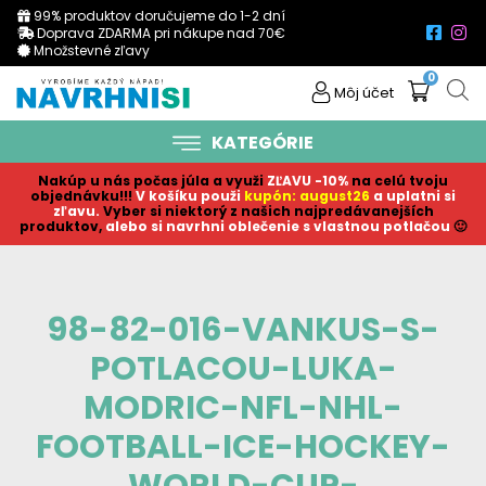
99% produktov doručujeme do 1-2 dní
Doprava ZDARMA pri nákupe nad 70€
Množstevné zľavy
0
Môj účet
KATEGÓRIE
Nakúp u nás počas júla a využi
ZĽAVU -10%
na celú tvoju
objednávku!!!
V košíku p
ouži
kupón: august26
a uplatni si
zľavu.
Vyber si niektorý z našich najpredávanejších
produktov,
alebo si navrhni oblečenie s vlastnou potlačou
🙂
98-82-016-VANKUS-S-
POTLACOU-LUKA-
MODRIC-NFL-NHL-
FOOTBALL-ICE-HOCKEY-
WORLD-CUP-