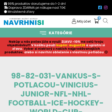
99% produktov doručujeme do 1-2 dní
Doprava ZDARMA pri nákupe nad 70€
Množstevné zľavy
0
Môj účet
KATEGÓRIE
Nakúp u nás počas júla a využi
ZĽAVU -10%
na celú tvoju
objednávku!!!
V košíku p
ouži
kupón: august26
a uplatni si
zľavu.
Vyber si niektorý z našich najpredávanejších
produktov,
alebo si navrhni oblečenie s vlastnou potlačou
🙂
98-82-031-VANKUS-S-
POTLACOU-VINICIUS-
JUNIOR-NFL-NHL-
FOOTBALL-ICE-HOCKEY-
WORLD-CUP-