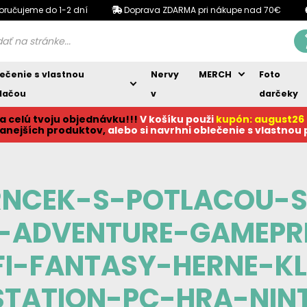
oručujeme do 1-2 dní
Doprava ZDARMA pri nákupe nad 70€
ečenie s vlastnou
Nervy
MERCH
Foto
lačou
v
darčeky
a celú tvoju objednávku!!!
V košíku p
ouži
kupón: august26
anejších produktov,
alebo si navrhni oblečenie s vlastnou
RNCEK-S-POTLACOU-S
E-ADVENTURE-GAMEPR
FI-FANTASY-HERNE-K
STATION-PC-HRA-NIN