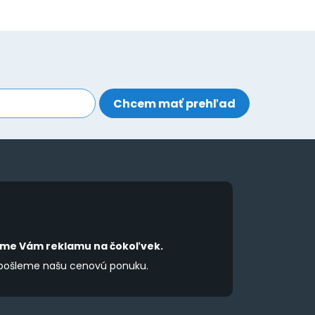
íme Vám reklamu na čokoľvek.
 pošleme našu cenovú ponuku.