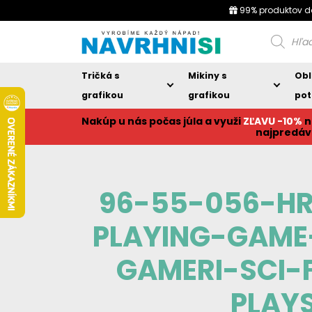
99% produktov d
Products
search
Tričká s
Mikiny s
Obl
grafikou
grafikou
pot
Nakúp u nás počas júla a využi
ZĽAVU -10%
n
najpredáv
96-55-056-H
PLAYING-GAM
GAMERI-SCI-
PLAY