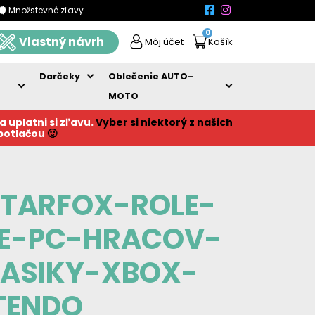
Množstevné zľavy
0
Vlastný návrh
Môj účet
Košík
Darčeky
Oblečenie AUTO-
MOTO
a uplatni si zľavu.
Vyber si niektorý z našich
 potlačou
🙂
TARFOX-ROLE-
E-PC-HRACOV-
LASIKY-XBOX-
TENDO