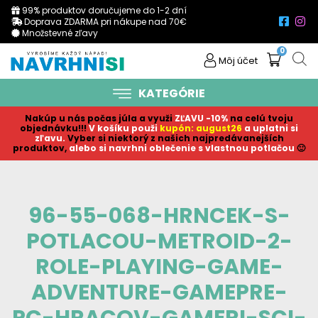
99% produktov doručujeme do 1-2 dní
Doprava ZDARMA pri nákupe nad 70€
Množstevné zľavy
0
Môj účet
KATEGÓRIE
Nakúp u nás počas júla a využi
ZĽAVU -10%
na celú tvoju
objednávku!!!
V košíku p
ouži
kupón: august26
a uplatni si
zľavu.
Vyber si niektorý z našich najpredávanejších
produktov,
alebo si navrhni oblečenie s vlastnou potlačou
🙂
96-55-068-HRNCEK-S-
POTLACOU-METROID-2-
ROLE-PLAYING-GAME-
ADVENTURE-GAMEPRE-
PC-HRACOV-GAMERI-SCI-