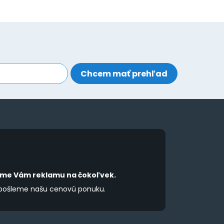
íme Vám reklamu na čokoľvek.
 pošleme našu cenovú ponuku.