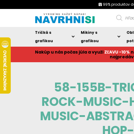
99% produktov d
Products
search
Tričká s
Mikiny s
Obl
grafikou
grafikou
pot
Nakúp u nás počas júla a využi
ZĽAVU -10%
n
najpredáv
58-155B-TRI
ROCK-MUSIC-
MUSIC-ABSTR
HOP-