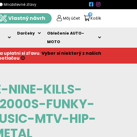
Množstevné zľavy
0
Vlastný návrh
Môj účet
Košík
Darčeky
Oblečenie AUTO-
MOTO
a uplatni si zľavu.
Vyber si niektorý z našich
 potlačou
🙂
-NINE-KILLS-
2000S-FUNKY-
SIC-MTV-HIP-
METAL