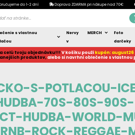
oručujeme do 1-2 dní
Doprava ZDARMA pri nákupe nad 70€
ečenie s vlastnou
Nervy
MERCH
Foto
lačou
v
darčeky
a celú tvoju objednávku!!!
V košíku p
ouži
kupón: august26
anejších produktov,
alebo si navrhni oblečenie s vlastnou
CKO-S-POTLACOU-ICE
HUDBA-70S-80S-90S-
ACT-HUDBA-WORLD-MU
RNB-ROCK-REGGAE-