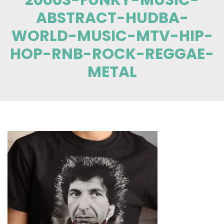
ABSTRACT-HUDBA-
WORLD-MUSIC-MTV-HIP-
HOP-RNB-ROCK-REGGAE-
METAL