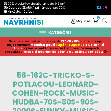
99% produktov doručujeme do 1-2 dní
Doprava ZDARMA pri nákupe nad 70€
Množstevné zľavy
0
Môj účet
KATEGÓRIE
Nakúp u nás počas júla a využi
ZĽAVU -10%
na celú tvoju
objednávku!!!
V košíku p
ouži
kupón: august26
a uplatni si
zľavu.
Vyber si niektorý z našich najpredávanejších
produktov,
alebo si navrhni oblečenie s vlastnou potlačou
🙂
58-162C-TRICKO-S-
POTLACOU-LEONARD-
COHEN-ROCK-MUSIC-
HUDBA-70S-80S-90S-
2000S-FUNKY-MUSIC-