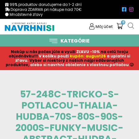
99% produktov doručujeme do 1-2 dní
Doprava ZDARMA pri nákupe nad 70€
Množstevné zľavy
0
Môj účet
KATEGÓRIE
Nakúp u nás počas júla a využi
ZĽAVU -10%
na celú tvoju
objednávku!!!
V košíku p
ouži
kupón: august26
a uplatni si
zľavu.
Vyber si niektorý z našich najpredávanejších
produktov,
alebo si navrhni oblečenie s vlastnou potlačou
🙂
57-248C-TRICKO-S-
POTLACOU-THALIA-
HUDBA-70S-80S-90S-
2000S-FUNKY-MUSIC-
ABSTRACT-HUDBA-