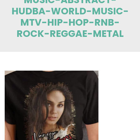
HUDBA-WORLD-MUSIC-
MTV-HIP-HOP-RNB-
ROCK-REGGAE-METAL