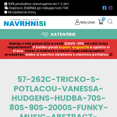
99% produktov doručujeme do 1-2 dní
Doprava ZDARMA pri nákupe nad 70€
Množstevné zľavy
0
Môj účet
KATEGÓRIE
Nakúp u nás počas júla a využi
ZĽAVU -10%
na celú tvoju
objednávku!!!
V košíku p
ouži
kupón: august26
a uplatni si
zľavu.
Vyber si niektorý z našich najpredávanejších
produktov,
alebo si navrhni oblečenie s vlastnou potlačou
🙂
57-262C-TRICKO-S-
POTLACOU-VANESSA-
HUDGENS-HUDBA-70S-
80S-90S-2000S-FUNKY-
MUSIC-ABSTRACT-