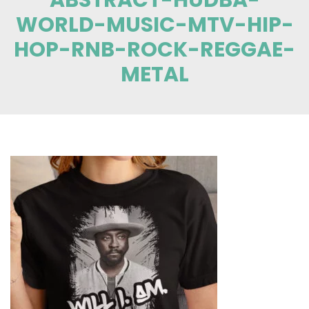
WORLD-MUSIC-MTV-HIP-
HOP-RNB-ROCK-REGGAE-
METAL