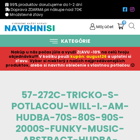
99% produktov doručujeme do 1-2 dní
Doprava ZDARMA pri nákupe nad 70€
Množstevné zľavy
0
Môj účet
KATEGÓRIE
Nakúp u nás počas júla a využi
ZĽAVU -10%
na celú tvoju
objednávku!!!
V košíku p
ouži
kupón: august26
a uplatni si
zľavu.
Vyber si niektorý z našich najpredávanejších
produktov,
alebo si navrhni oblečenie s vlastnou potlačou
🙂
57-272C-TRICKO-S-
POTLACOU-WILL-I.-AM-
HUDBA-70S-80S-90S-
2000S-FUNKY-MUSIC-
ABSTRACT-HUDBA-